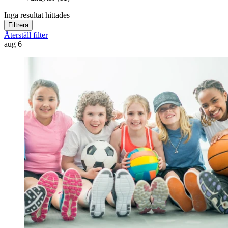
Inga resultat hittades
Filtrera
Återställ filter
aug
6