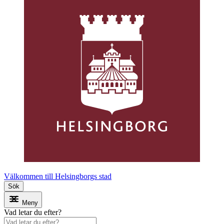
Välkommen till Helsingborgs stad
Sök
Meny
Vad letar du efter?