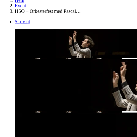
Hem
Event
HSO – Orkesterfest med Pascal…
Skriv ut