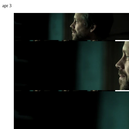
apr
3