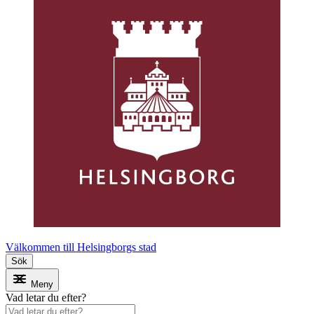
Välkommen till Helsingborgs stad
Sök
Meny
Vad letar du efter?