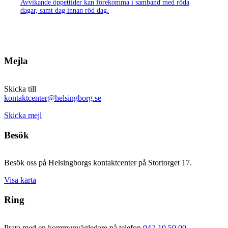
Avvikande öppettider kan förekomma i samband med röda
dagar, samt dag innan röd dag.
Mejla
Skicka till
kontaktcenter@helsingborg.se
Skicka mejl
Besök
Besök oss på Helsingborgs kontaktcenter på Stortorget 17.
Visa karta
Ring
Prata med en kommunvägledare på telefon
042-10 50 00
.