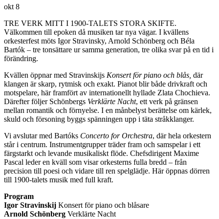
okt
8
TRE VERK MITT I 1900-TALETS STORA SKIFTE.
Välkommen till epoken då musiken tar nya vägar. I kvällens
orkesterfest möts Igor Stravinsky, Arnold Schönberg och Béla
Bartók – tre tonsättare ur samma generation, tre olika svar på en tid i
förändring.
Kvällen öppnar med Stravinskijs
Konsert för piano och blås,
där
klangen är skarp, rytmisk och exakt. Pianot blir både drivkraft och
motspelare, här framfört av internationellt hyllade Zlata Chochieva.
Därefter följer Schönbergs
Verklärte Nacht
, ett verk på gränsen
mellan romantik och förnyelse. I en månbelyst berättelse om kärlek,
skuld och försoning byggs spänningen upp i täta stråkklanger.
Vi avslutar med Bartóks
Concerto for Orchestra
, där hela orkestern
står i centrum. Instrumentgrupper träder fram och samspelar i ett
färgstarkt och levande musikaliskt flöde. Chefsdirigent Maxime
Pascal leder en kväll som visar orkesterns fulla bredd – från
precision till poesi och vidare till ren spelglädje. Här öppnas dörren
till 1900-talets musik med full kraft.
Program
Igor Stravinskij
Konsert för piano och blåsare
Arnold Schönberg
Verklärte Nacht