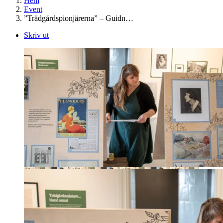
Hem
Event
”Trädgårdspionjärerna” – Guidn…
Skriv ut