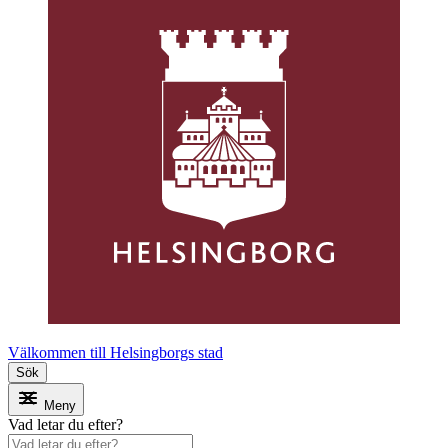
Välkommen till Helsingborgs stad
Sök
Meny
Vad letar du efter?