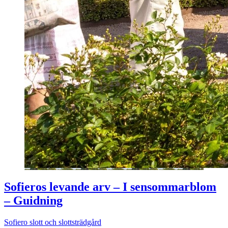
Sofieros levande arv – I sensommarblom
– Guidning
Sofiero slott och slottsträdgård