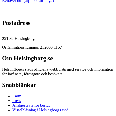
Behöver du hjälp med att ringa?
Postadress
251 89 Helsingborg
Organisationsnummer: 212000-1157
Om Helsingborg.se
Helsingborgs stads officiella webbplats med service och information
för invånare, företagare och besökare.
Snabblänkar
Larm
Press
Anslagstavla för beslut
Visselblåsning i Helsingborgs stad