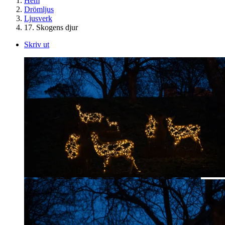
Hem
Drömljus
Ljusverk
17. Skogens djur
Skriv ut