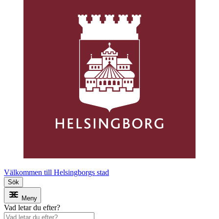
Välkommen till Helsingborgs stad
Sök
Meny
Vad letar du efter?