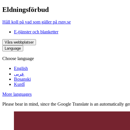
Eldningsförbud
Håll koll på vad som gäller på rsnv.se
E-tjänster och blanketter
Våra webbplatser
Language
Choose language
English
عربى
Bosanski
Kurdî
More languages
Please bear in mind, since the Google Translate is an automatically gene