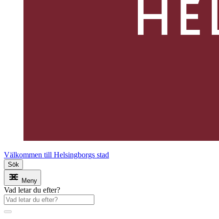
Välkommen till Helsingborgs stad
Sök
Meny
Vad letar du efter?