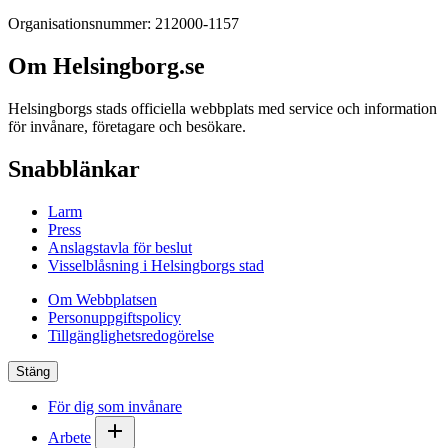
Organisationsnummer: 212000-1157
Om Helsingborg.se
Helsingborgs stads officiella webbplats med service och information
för invånare, företagare och besökare.
Snabblänkar
Larm
Press
Anslagstavla för beslut
Visselblåsning i Helsingborgs stad
Om Webbplatsen
Personuppgiftspolicy
Tillgänglighetsredogörelse
Stäng
För dig som invånare
Arbete