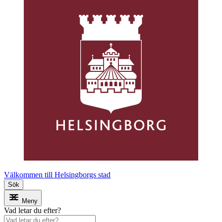
Välkommen till Helsingborgs stad
Sök
Meny
Vad letar du efter?