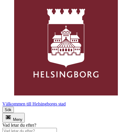
Välkommen till Helsingborgs stad
Sök
Meny
Vad letar du efter?