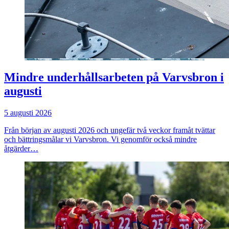
Mindre underhållsarbeten på Varvsbron i
augusti
5 augusti 2026
Från början av augusti 2026 och ungefär två veckor framåt tvättar
och bättringsmålar vi Varvsbron. Vi genomför också mindre
åtgärder…