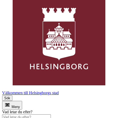
Välkommen till Helsingborgs stad
Sök
Meny
Vad letar du efter?