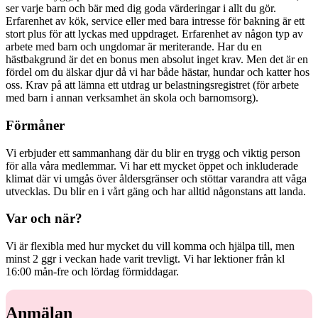
ser varje barn och bär med dig goda värderingar i allt du gör.
Erfarenhet av kök, service eller med bara intresse för bakning är ett
stort plus för att lyckas med uppdraget. Erfarenhet av någon typ av
arbete med barn och ungdomar är meriterande. Har du en
hästbakgrund är det en bonus men absolut inget krav. Men det är en
fördel om du älskar djur då vi har både hästar, hundar och katter hos
oss. Krav på att lämna ett utdrag ur belastningsregistret (för arbete
med barn i annan verksamhet än skola och barnomsorg).
Förmåner
Vi erbjuder ett sammanhang där du blir en trygg och viktig person
för alla våra medlemmar. Vi har ett mycket öppet och inkluderade
klimat där vi umgås över åldersgränser och stöttar varandra att våga
utvecklas. Du blir en i vårt gäng och har alltid någonstans att landa.
Var och när?
Vi är flexibla med hur mycket du vill komma och hjälpa till, men
minst 2 ggr i veckan hade varit trevligt. Vi har lektioner från kl
16:00 mån-fre och lördag förmiddagar.
Anmälan