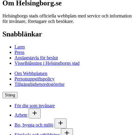
Om Helsingborg.se
Helsingborgs stads officiella webbplats med service och information
för invånare, företagare och besökare.
Snabblänkar
Larm
Press
Anslagstavla för beslut
Visselblåsning i Helsingborgs stad
Om Webbplatsen
Personuppgiftspolicy
Tillgänglighetsredogörelse
Stäng
För dig som invånare
Arbete
Bo, bygga och miljö
Förskola och utbildning