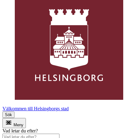
Välkommen till Helsingborgs stad
Sök
Meny
Vad letar du efter?