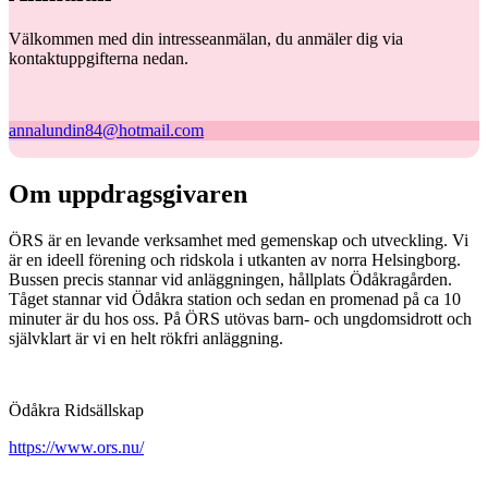
Välkommen med din intresseanmälan, du anmäler dig via
kontaktuppgifterna nedan.
annalundin84@hotmail.com
Om uppdragsgivaren
ÖRS är en levande verksamhet med gemenskap och utveckling. Vi
är en ideell förening och ridskola i utkanten av norra Helsingborg.
Bussen precis stannar vid anläggningen, hållplats Ödåkragården.
Tåget stannar vid Ödåkra station och sedan en promenad på ca 10
minuter är du hos oss. På ÖRS utövas barn- och ungdomsidrott och
självklart är vi en helt rökfri anläggning.
Ödåkra Ridsällskap
https://www.ors.nu/