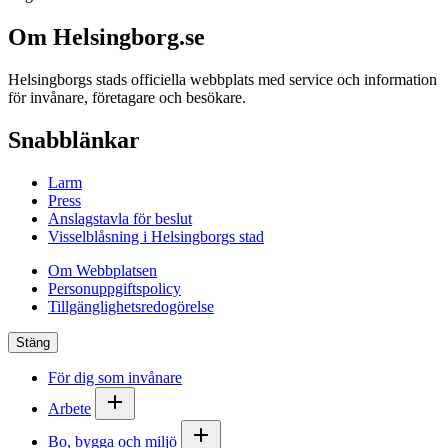
Om Helsingborg.se
Helsingborgs stads officiella webbplats med service och information
för invånare, företagare och besökare.
Snabblänkar
Larm
Press
Anslagstavla för beslut
Visselblåsning i Helsingborgs stad
Om Webbplatsen
Personuppgiftspolicy
Tillgänglighetsredogörelse
Stäng
För dig som invånare
Arbete
Bo, bygga och miljö