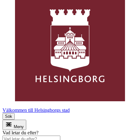
Välkommen till Helsingborgs stad
Sök
Meny
Vad letar du efter?