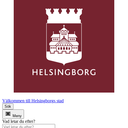
Välkommen till Helsingborgs stad
Sök
Meny
Vad letar du efter?