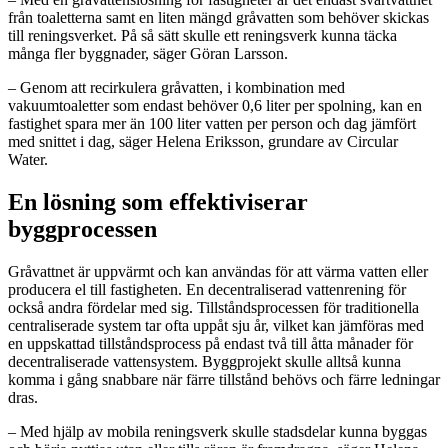
från toaletterna samt en liten mängd gråvatten som behöver skickas
till reningsverket. På så sätt skulle ett reningsverk kunna täcka
många fler byggnader, säger Göran Larsson.
– Genom att recirkulera gråvatten, i kombination med
vakuumtoaletter som endast behöver 0,6 liter per spolning, kan en
fastighet spara mer än 100 liter vatten per person och dag jämfört
med snittet i dag, säger Helena Eriksson, grundare av Circular
Water.
En lösning som effektiviserar
byggprocessen
Gråvattnet är uppvärmt och kan användas för att värma vatten eller
producera el till fastigheten. En decentraliserad vattenrening för
också andra fördelar med sig. Tillståndsprocessen för traditionella
centraliserade system tar ofta uppåt sju år, vilket kan jämföras med
en uppskattad tillståndsprocess på endast två till åtta månader för
decentraliserade vattensystem. Byggprojekt skulle alltså kunna
komma i gång snabbare när färre tillstånd behövs och färre ledningar
dras.
– Med hjälp av mobila reningsverk skulle stadsdelar kunna byggas