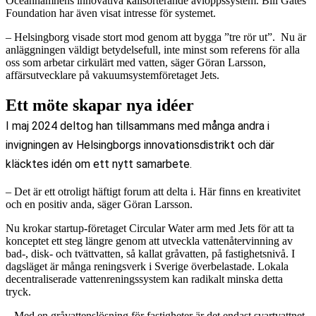
Oceanhamnens innovativa källsorterande avloppssystem. Bill Gates
Foundation har även visat intresse för systemet.
– Helsingborg visade stort mod genom att bygga ”tre rör ut”. Nu är
anläggningen väldigt betydelsefull, inte minst som referens för alla
oss som arbetar cirkulärt med vatten, säger Göran Larsson,
affärsutvecklare på vakuumsystemföretaget Jets.
Ett möte skapar nya idéer
I maj 2024 deltog han tillsammans med många andra i
invigningen av Helsingborgs innovationsdistrikt och där
kläcktes idén om ett nytt samarbete.
– Det är ett otroligt häftigt forum att delta i. Här finns en kreativitet
och en positiv anda, säger Göran Larsson.
Nu krokar startup-företaget Circular Water arm med Jets för att ta
konceptet ett steg längre genom att utveckla vattenåtervinning av
bad-, disk- och tvättvatten, så kallat gråvatten, på fastighetsnivå. I
dagsläget är många reningsverk i Sverige överbelastade. Lokala
decentraliserade vattenreningssystem kan radikalt minska detta
tryck.
– Med en gråvattenslösning för fastigheter är det endast svartvattnet