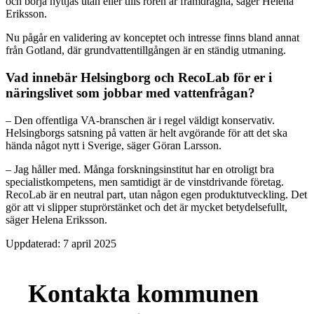
och börja nyttjas utan eller tills rören är framdragna, säger Helena
Eriksson.
Nu pågår en validering av konceptet och intresse finns bland annat
från Gotland, där grundvattentillgången är en ständig utmaning.
Vad innebär Helsingborg och RecoLab för er i
näringslivet som jobbar med vattenfrågan?
– Den offentliga VA-branschen är i regel väldigt konservativ.
Helsingborgs satsning på vatten är helt avgörande för att det ska
hända något nytt i Sverige, säger Göran Larsson.
– Jag håller med. Många forskningsinstitut har en otroligt bra
specialistkompetens, men samtidigt är de vinstdrivande företag.
RecoLab är en neutral part, utan någon egen produktutveckling. Det
gör att vi slipper stuprörstänket och det är mycket betydelsefullt,
säger Helena Eriksson.
Uppdaterad:
7 april 2025
Kontakta kommunen