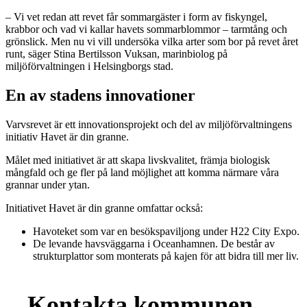
– Vi vet redan att revet får sommargäster i form av fiskyngel,
krabbor och vad vi kallar havets sommarblommor – tarmtång och
grönslick. Men nu vi vill undersöka vilka arter som bor på revet året
runt, säger Stina Bertilsson Vuksan, marinbiolog på
miljöförvaltningen i Helsingborgs stad.
En av stadens innovationer
Varvsrevet är ett innovationsprojekt och del av miljöförvaltningens
initiativ Havet är din granne.
Målet med initiativet är att skapa livskvalitet, främja biologisk
mångfald och ge fler på land möjlighet att komma närmare våra
grannar under ytan.
Initiativet Havet är din granne omfattar också:
Havoteket som var en besökspaviljong under H22 City Expo.
De levande havsväggarna i Oceanhamnen. De består av
strukturplattor som monterats på kajen för att bidra till mer liv.
Kontakta kommunen