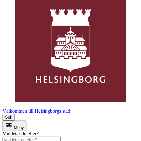
Välkommen till Helsingborgs stad
Sök
Meny
Vad letar du efter?