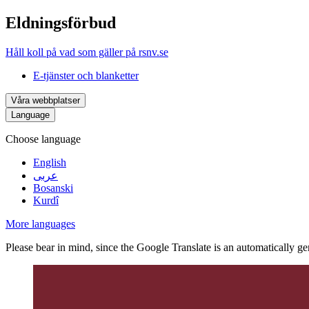
Eldningsförbud
Håll koll på vad som gäller på rsnv.se
E-tjänster och blanketter
Våra webbplatser
Language
Choose language
English
عربى
Bosanski
Kurdî
More languages
Please bear in mind, since the Google Translate is an automatically gene