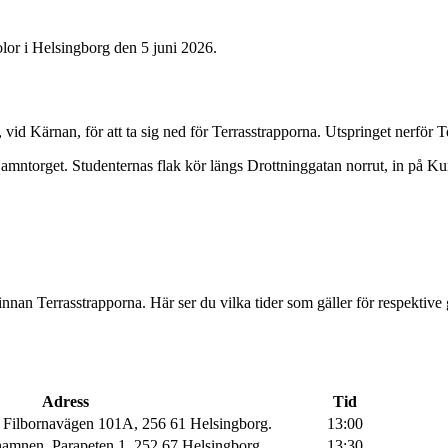
olor i Helsingborg den 5 juni 2026.
n, vid Kärnan, för att ta sig ned för Terrasstrapporna. Utspringet nerför 
 Hamntorget. Studenternas flak kör längs Drottninggatan norrut, in på K
innan Terrasstrapporna. Här ser du vilka tider som gäller för respektiv
Adress
Tid
 Filbornavägen 101A, 256 61 Helsingborg.
13:00
hamnen, Parapeten 1, 252 67 Helsingborg.
13:30