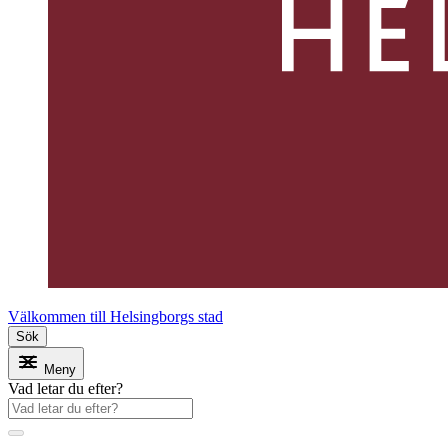
Välkommen till Helsingborgs stad
Sök
Meny
Vad letar du efter?