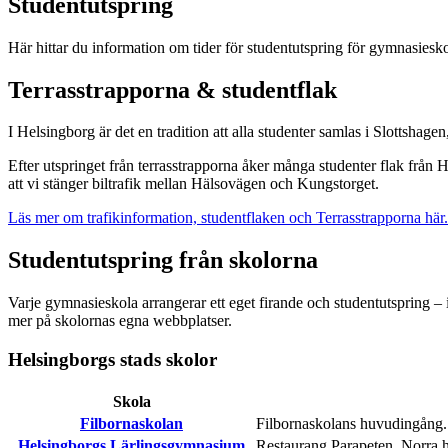
Studentutspring
Här hittar du information om tider för studentutspring för gymnasiesk
Terrasstrapporna & studentflak
I Helsingborg är det en tradition att alla studenter samlas i Slottshage
Efter utspringet från terrasstrapporna åker många studenter flak från
att vi stänger biltrafik mellan Hälsovägen och Kungstorget.
Läs mer om trafikinformation, studentflaken och Terrasstrapporna här.
Studentutspring från skolorna
Varje gymnasieskola arrangerar ett eget firande och studentutspring – 
mer på skolornas egna webbplatser.
Helsingborgs stads skolor
Skola
Filbornaskolan
Filbornaskolans huvudingång.
Helsingborgs Lärlingsgymnasium
Restaurang Parapeten. Norra 