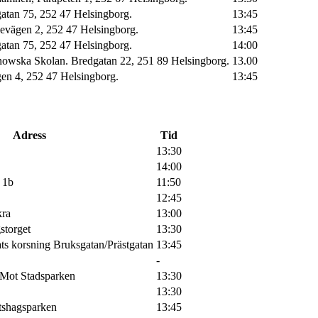
atan 75, 252 47 Helsingborg.
13:45
ievägen 2, 252 47 Helsingborg.
13:45
atan 75, 252 47 Helsingborg.
14:00
nowska Skolan. Bredgatan 22, 251 89 Helsingborg.
13.00
en 4, 252 47 Helsingborg.
13:45
Adress
Tid
13:30
14:00
 1b
11:50
12:45
kra
13:00
storget
13:30
ts korsning Bruksgatan/Prästgatan
13:45
-
 Mot Stadsparken
13:30
13:30
ttshagsparken
13:45