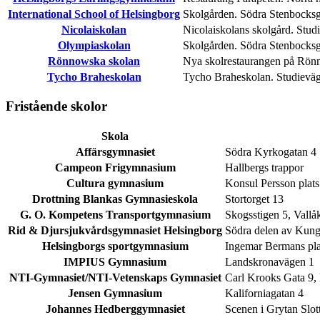
International School of Helsingborg
Skolgården. Södra Stenbocksg
Nicolaiskolan
Nicolaiskolans skolgård. Stud
Olympiaskolan
Skolgården. Södra Stenbocksg
Rönnowska skolan
Nya skolrestaurangen på Rön
Tycho Braheskolan
Tycho Braheskolan. Studieväg
Fristående skolor
Skola
Affärsgymnasiet
Södra Kyrkogatan 4
Campeon Frigymnasium
Hallbergs trappor
Cultura gymnasium
Konsul Persson plats
Drottning Blankas Gymnasieskola
Stortorget 13
G. O. Kompetens Transportgymnasium
Skogsstigen 5, Vallå
Rid & Djursjukvårdsgymnasiet Helsingborg
Södra delen av Kung
Helsingborgs sportgymnasium
Ingemar Bermans pla
IMPIUS Gymnasium
Landskronavägen 1
NTI-Gymnasiet/NTI-Vetenskaps Gymnasiet
Carl Krooks Gata 9,
Jensen Gymnasium
Kaliforniagatan 4
Johannes Hedberggymnasiet
Scenen i Grytan Slo