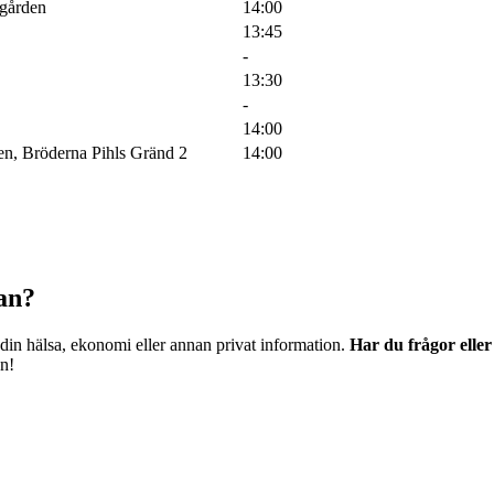
rgården
14:00
13:45
-
13:30
-
14:00
n, Bröderna Pihls Gränd 2
14:00
dan?
 din hälsa, ekonomi eller annan privat information.
Har du frågor elle
en!