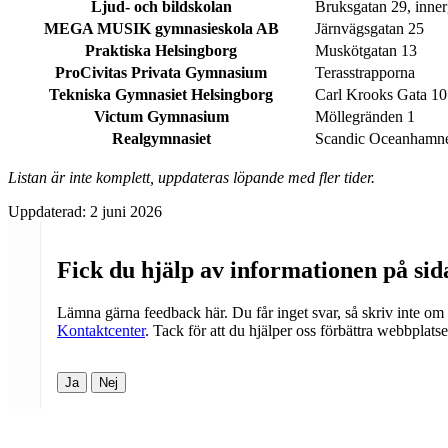
Ljud- och bildskolan
Bruksgatan 29, inne
MEGA MUSIK gymnasieskola AB
Järnvägsgatan 25
Praktiska Helsingborg
Muskötgatan 13
ProCivitas Privata Gymnasium
Terasstrapporna
Tekniska Gymnasiet Helsingborg
Carl Krooks Gata 10
Victum Gymnasium
Möllegränden 1
Realgymnasiet
Scandic Oceanhamne
Listan är inte komplett, uppdateras löpande med fler tider.
Uppdaterad:
2 juni 2026
Fick du hjälp av informationen på si
Lämna gärna feedback här. Du får inget svar, så skriv inte om
Kontaktcenter
. Tack för att du hjälper oss förbättra webbplats
Ja
Nej