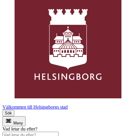
Välkommen till Helsingborgs stad
Sök
Meny
Vad letar du efter?