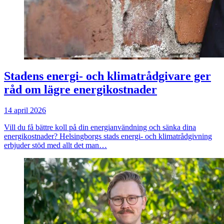
Stadens energi- och klimatrådgivare ger
råd om lägre energikostnader
14 april 2026
Vill du få bättre koll på din energianvändning och sänka dina
energikostnader? Helsingborgs stads energi- och klimatrådgivning
erbjuder stöd med allt det man…