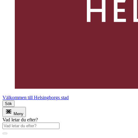
Välkommen till Helsingborgs stad
Sök
Meny
Vad letar du efter?