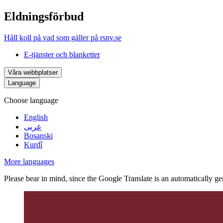
Eldningsförbud
Håll koll på vad som gäller på rsnv.se
E-tjänster och blanketter
Våra webbplatser
Language
Choose language
English
عربى
Bosanski
Kurdî
More languages
Please bear in mind, since the Google Translate is an automatically gene