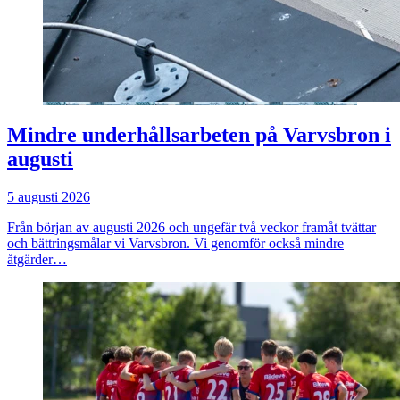
Mindre underhållsarbeten på Varvsbron i
augusti
5 augusti 2026
Från början av augusti 2026 och ungefär två veckor framåt tvättar
och bättringsmålar vi Varvsbron. Vi genomför också mindre
åtgärder…