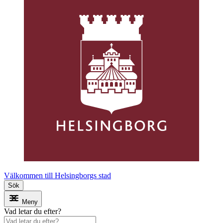
Välkommen till Helsingborgs stad
Sök
Meny
Vad letar du efter?