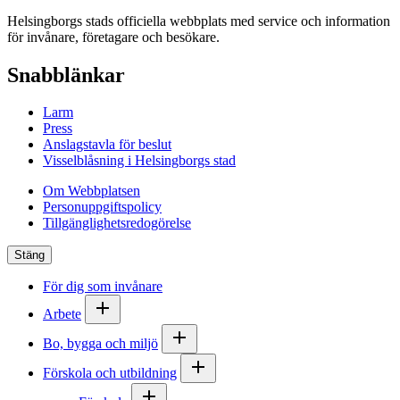
Helsingborgs stads officiella webbplats med service och information
för invånare, företagare och besökare.
Snabblänkar
Larm
Press
Anslagstavla för beslut
Visselblåsning i Helsingborgs stad
Om Webbplatsen
Personuppgiftspolicy
Tillgänglighetsredogörelse
Stäng
För dig som invånare
Arbete
Bo, bygga och miljö
Förskola och utbildning