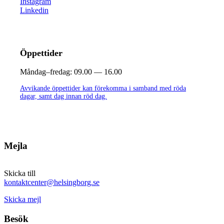
Instagram
Linkedin
Öppettider
Måndag–fredag:
09.00 — 16.00
Avvikande öppettider kan förekomma i samband med röda
dagar, samt dag innan röd dag.
Mejla
Skicka till
kontaktcenter@helsingborg.se
Skicka mejl
Besök