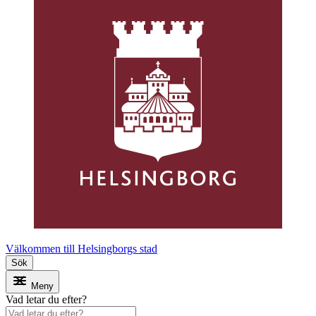
Välkommen till Helsingborgs stad
Sök
Meny
Vad letar du efter?