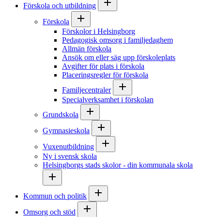
Förskola och utbildning
Förskola
Förskolor i Helsingborg
Pedagogisk omsorg i familjedaghem
Allmän förskola
Ansök om eller säg upp förskoleplats
Avgifter för plats i förskola
Placeringsregler för förskola
Familjecentraler
Specialverksamhet i förskolan
Grundskola
Gymnasieskola
Vuxenutbildning
Ny i svensk skola
Helsingborgs stads skolor - din kommunala skola
Kommun och politik
Omsorg och stöd