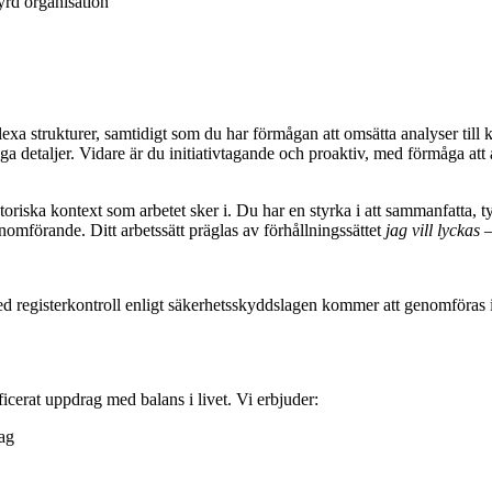
tyrd organisation
 strukturer, samtidigt som du har förmågan att omsätta analyser till ko
tiga detaljer. Vidare är du initiativtagande och proaktiv, med förmåga att
atoriska kontext som arbetet sker i. Du har en styrka i att sammanfatta, 
nomförande. Ditt arbetssätt präglas av förhållningssättet
jag vill lyckas
d registerkontroll enligt säkerhetsskyddslagen kommer att genomföras in
icerat uppdrag med balans i livet. Vi erbjuder:
dag