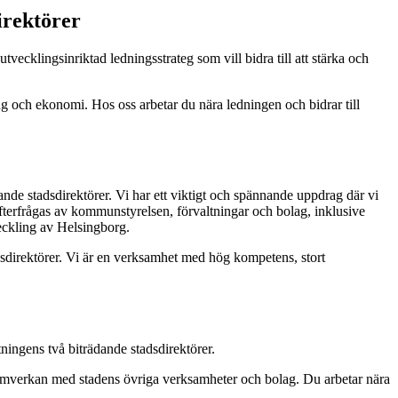
irektörer
vecklingsinriktad ledningsstrateg som vill bidra till att stärka och
ng och ekonomi. Hos oss arbetar du nära ledningen och bidrar till
nde stadsdirektörer. Vi har ett viktigt och spännande uppdrag där vi
rfrågas av kommunstyrelsen, förvaltningar och bolag, inklusive
veckling av Helsingborg.
adsdirektörer. Vi är en verksamhet med hög kompetens, stort
tningens två biträdande stadsdirektörer.
i samverkan med stadens övriga verksamheter och bolag. Du arbetar nära