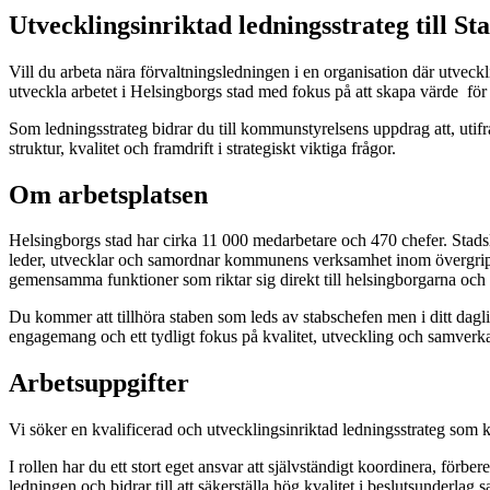
Utvecklingsinriktad ledningsstrateg till S
Vill du arbeta nära förvaltningsledningen i en organisation där utveckl
utveckla arbetet i Helsingborgs stad med fokus på att skapa värde för d
Som ledningsstrateg bidrar du till kommunstyrelsens uppdrag att, utif
struktur, kvalitet och framdrift i strategiskt viktiga frågor.
Om arbetsplatsen
Helsingborgs stad har cirka 11 000 medarbetare och 470 chefer. Stadsl
leder, utvecklar och samordnar kommunens verksamhet inom övergripa
gemensamma funktioner som riktar sig direkt till helsingborgarna och 
Du kommer att tillhöra staben som leds av stabschefen men i ditt dagli
engagemang och ett tydligt fokus på kvalitet, utveckling och samverk
Arbetsuppgifter
Vi söker en kvalificerad och utvecklingsinriktad ledningsstrateg som ka
I rollen har du ett stort eget ansvar att självständigt koordinera, f
ledningen och bidrar till att säkerställa hög kvalitet i beslutsunderla