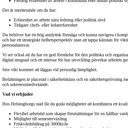
Flerårig erfarenhet av arbete i kommunal eller annan politiskt s
Det är meriterande om du har:
Erfarenhet av arbete nära ledning eller politisk nivå
Tidigare chefs- eller ledarerfarenhet
Du behöver har en hög analytisk förmåga och kunna navigera i komplexa
och har ett strategiskt helhetsperspektiv utan att tappa känslan för vik
personalansvar.
Vi ser också att du har en god förståelse för den politiska och organis
digital mognad och ett intresse för hur utveckling påverkar arbetets ge
Stor vikt kommer att läggas vid personlig lämplighet.
Befattningen är placerad i säkerhetsklass och en säkerhetsprövning me
och sekretessmedvetande.
Vad vi erbjuder
Hos Helsingborgs stad får du goda möjligheter att kombinera ett kvalif
Flexibel arbetstid som skapar förutsättningar för en hållbar var
Möjlighet till semesterväxling
Friskvårdsbidrag på 3000kr/år