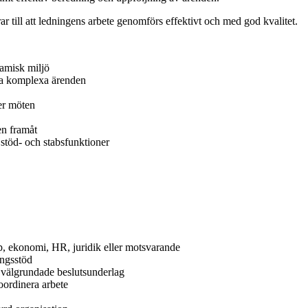
r till att ledningens arbete genomförs effektivt och med god kvalitet.
namisk miljö
öra komplexa ärenden
ter möten
en framåt
stöd- och stabsfunktioner
, ekonomi, HR, juridik eller motsvarande
ingsstöd
 välgrundade beslutsunderlag
oordinera arbete