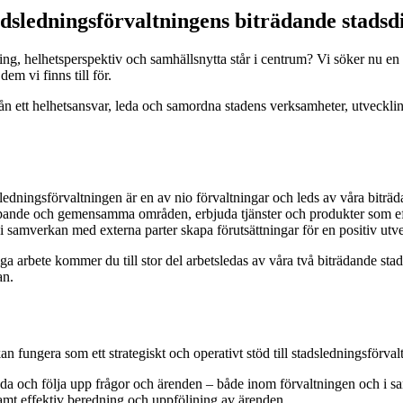
tadsledningsförvaltningens biträdande stadsd
ing, helhetsperspektiv och samhällsnytta står i centrum? Vi söker nu en ut
em vi finns till för.
rån ett helhetsansvar, leda och samordna stadens verksamheter, utveckli
edningsförvaltningen är en av nio förvaltningar och leds av våra biträda
nde och gemensamma områden, erbjuda tjänster och produkter som efte
i samverkan med externa parter skapa förutsättningar för en positiv ut
ga arbete kommer du till stor del arbetsledas av våra två biträdande st
an.
n fungera som ett strategiskt och operativt stöd till stadsledningsförval
örbereda och följa upp frågor och ärenden – både inom förvaltningen och 
g samt effektiv beredning och uppföljning av ärenden.