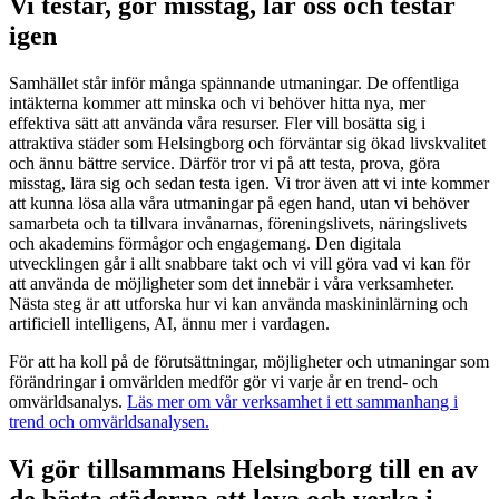
Vi testar, gör misstag, lär oss och testar
igen
Samhället står inför många spännande utmaningar. De offentliga
intäkterna kommer att minska och vi behöver hitta nya, mer
effektiva sätt att använda våra resurser. Fler vill bosätta sig i
attraktiva städer som Helsingborg och förväntar sig ökad livskvalitet
och ännu bättre service. Därför tror vi på att testa, prova, göra
misstag, lära sig och sedan testa igen. Vi tror även att vi inte kommer
att kunna lösa alla våra utmaningar på egen hand, utan vi behöver
samarbeta och ta tillvara invånarnas, föreningslivets, näringslivets
och akademins förmågor och engagemang. Den digitala
utvecklingen går i allt snabbare takt och vi vill göra vad vi kan för
att använda de möjligheter som det innebär i våra verksamheter.
Nästa steg är att utforska hur vi kan använda maskininlärning och
artificiell intelligens, AI, ännu mer i vardagen.
För att ha koll på de
förutsättningar, möjligheter och utmaningar som
förändringar i omvärlden medför gör vi varje år en trend- och
omvärldsanalys.
Läs mer om vår verksamhet i ett sammanhang i
trend och omvärldsanalysen.
Vi gör tillsammans Helsingborg till en av
de bästa städerna att leva och verka i