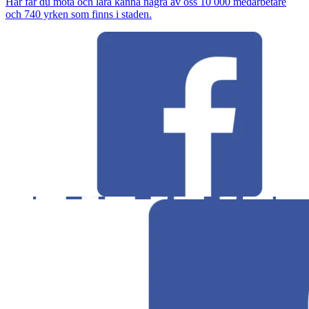
Här får du möta och lära känna några av oss 10 000 medarbetare
och 740 yrken som finns i staden.