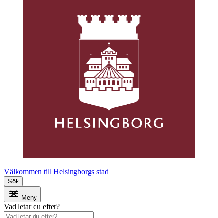
Välkommen till Helsingborgs stad
Sök
Meny
Vad letar du efter?