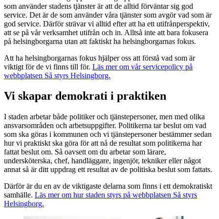
som använder stadens tjänster är att de alltid förväntar sig god
service. Det är de som använder våra tjänster som avgör vad som är
god service. Därför strävar vi alltid efter att ha ett utifrånperspektiv,
att se på vår verksamhet utifrån och in. Alltså inte att bara fokusera
på helsingborgarna utan att faktiskt ha helsingborgarnas fokus.
Att ha helsingborgarnas fokus hjälper oss att förstå vad som är
viktigt för de vi finns till för.
Läs mer om vår servicepolicy på
webbplatsen Så styrs Helsingborg.
Vi skapar demokrati i praktiken
I staden arbetar både politiker och tjänste
personer
,
men
med
olika
ansvarsområden och arbetsuppgifter. Politikerna tar beslut om vad
som ska göras i kommunen och vi
t
jänstepersoner bestämmer sedan
hur vi praktiskt ska göra för att nå
de
resultat som politikerna har
fattat
beslut om.
Så oavsett om du arbetar som lärare,
undersköterska, chef, handläggare, ingenjör, tekniker eller något
annat så är ditt uppdrag ett resultat av de politiska beslut som fattats.
Därför är du en av de viktigaste delarna som finns i ett demokratiskt
samhälle.
Läs mer om hur staden styrs på webbplatsen Så styrs
Helsingborg.