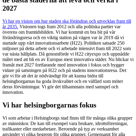
2027
Vi har en vision om hur staden ska förändras och utvecklas fram till
år 2035.
Visionen togs fram 2012 och alla politiska partier var
överens om framtidsbilden. Vi har kommit en bra bit på vår
förändringsresa och e
n viktig station på vägen var år 2019 då vi
startade upp vårt innovationsarbete (H22). Politiken satsade 250
miljoner på detta arbete och vi arbetade intensivt fram till 2022 som
var nästa hållplats. Då genomförde vi
H22 cityexpo och uppnådde
målet med att bli en av Europas mest innovativa städer. Nu blickar vi
framåt mot 2027 fortfarande med innovation i fokus och bygger
vidare på satsningen på H22 och på stadens innovationsresa. Det
gör vi för att det är nödvändigt för att kunna bidra till
helsingborgarnas ha goda livskvalitet och en välfärd som möter
deras förväntningar. Vi gör det tillsammans med samspel och
innovation.
Vi har helsingborgarnas fokus
Vi som arbetar i Helsingborgs stad finns till för många olika grupper
av människor. De kan till exempel vara brukare, idrottsföreningar,
trafikanter eller medarbetare. Beroende på typ av verksamhet
använder vi olika begrepp för olika grupper. Gemensamt för alla