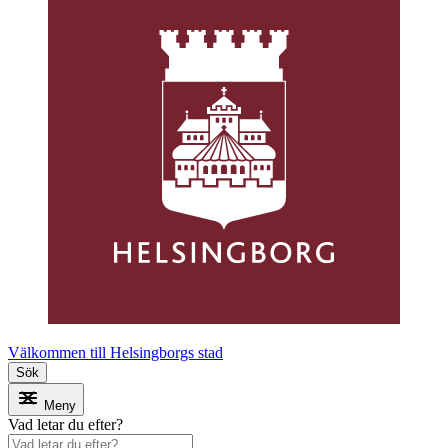
Välkommen till Helsingborgs stad
Sök
Meny
Vad letar du efter?