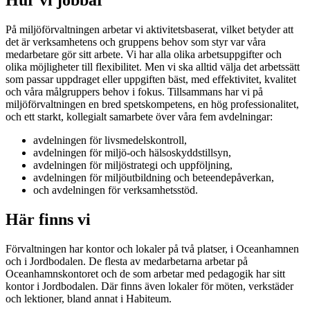
På miljöförvaltningen arbetar vi aktivitetsbaserat, vilket betyder att
det är verksamhetens och gruppens behov som styr var våra
medarbetare gör sitt arbete. Vi har alla olika arbetsuppgifter och
olika möjligheter till flexibilitet. Men vi ska alltid välja det arbetssätt
som passar uppdraget eller uppgiften bäst, med effektivitet, kvalitet
och våra målgruppers behov i fokus. Tillsammans har vi på
miljöförvaltningen en bred spetskompetens, en hög professionalitet,
och ett starkt, kollegialt samarbete över våra fem avdelningar:
avdelningen för livsmedelskontroll,
avdelningen för miljö-och hälsoskyddstillsyn,
avdelningen för miljöstrategi och uppföljning,
avdelningen för miljöutbildning och beteendepåverkan,
och avdelningen för verksamhetsstöd.
Här finns vi
Förvaltningen har kontor och lokaler på två platser, i Oceanhamnen
och i Jordbodalen. De flesta av medarbetarna arbetar på
Oceanhamnskontoret och de som arbetar med pedagogik har sitt
kontor i Jordbodalen. Där finns även lokaler för möten, verkstäder
och lektioner, bland annat i Habiteum.