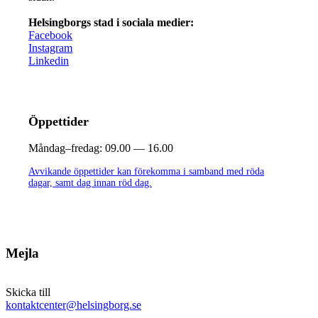
Helsingborgs stad i sociala medier:
Facebook
Instagram
Linkedin
Öppettider
Måndag–fredag:
09.00 — 16.00
Avvikande öppettider kan förekomma i samband med röda
dagar, samt dag innan röd dag.
Mejla
Skicka till
kontaktcenter@helsingborg.se