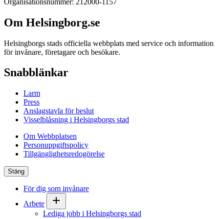
Organisationsnummer: 212000-1157
Om Helsingborg.se
Helsingborgs stads officiella webbplats med service och information
för invånare, företagare och besökare.
Snabblänkar
Larm
Press
Anslagstavla för beslut
Visselblåsning i Helsingborgs stad
Om Webbplatsen
Personuppgiftspolicy
Tillgänglighetsredogörelse
Stäng
För dig som invånare
Arbete
Lediga jobb i Helsingborgs stad