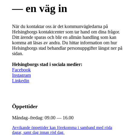
— en väg in
När du kontaktar oss är det kommunvägledarna på
Helsingborgs kontaktcenter som tar hand om dina frågor.
Ditt ärende sparas och blir en allmän handling som kan
komma att läsas av andra. Du hittar information om hur
Helsingborgs stad behandlar personuppgifter längst ner på
sidan.
Helsingborgs stad i sociala medier:
Facebook
Instagram
Linkedin
Öppettider
Måndag–fredag:
09.00 — 16.00
Avvikande öppettider kan förekomma i samband med röda
dagar, samt dag innan röd dag.