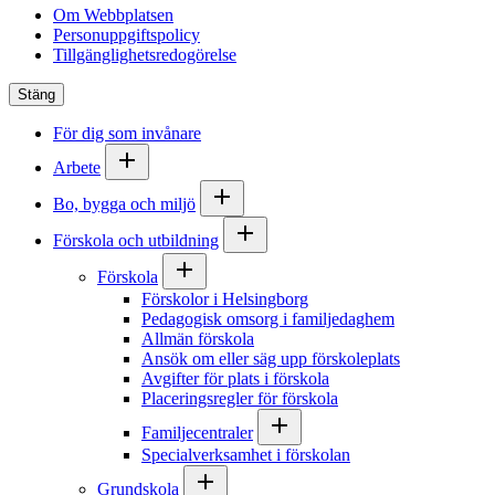
Om Webbplatsen
Personuppgiftspolicy
Tillgänglighetsredogörelse
Stäng
För dig som invånare
Arbete
Bo, bygga och miljö
Förskola och utbildning
Förskola
Förskolor i Helsingborg
Pedagogisk omsorg i familjedaghem
Allmän förskola
Ansök om eller säg upp förskoleplats
Avgifter för plats i förskola
Placeringsregler för förskola
Familjecentraler
Specialverksamhet i förskolan
Grundskola