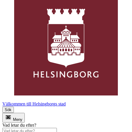
Välkommen till Helsingborgs stad
Sök
Meny
Vad letar du efter?