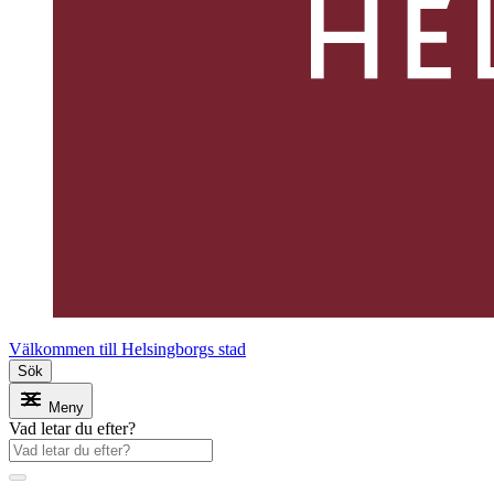
Välkommen till Helsingborgs stad
Sök
Meny
Vad letar du efter?