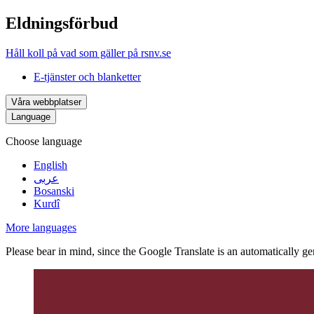
Eldningsförbud
Håll koll på vad som gäller på rsnv.se
E-tjänster och blanketter
Våra webbplatser
Language
Choose language
English
عربى
Bosanski
Kurdî
More languages
Please bear in mind, since the Google Translate is an automatically gene