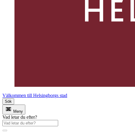
Välkommen till Helsingborgs stad
Sök
Meny
Vad letar du efter?