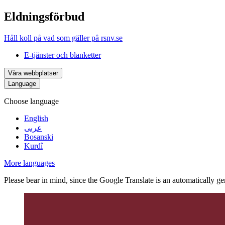
Eldningsförbud
Håll koll på vad som gäller på rsnv.se
E-tjänster och blanketter
Våra webbplatser
Language
Choose language
English
عربى
Bosanski
Kurdî
More languages
Please bear in mind, since the Google Translate is an automatically gene