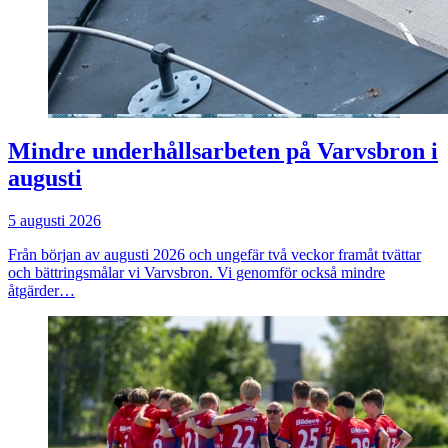
Mindre underhållsarbeten på Varvsbron i
augusti
5 augusti 2026
Från början av augusti 2026 och ungefär två veckor framåt tvättar
och bättringsmålar vi Varvsbron. Vi genomför också mindre
åtgärder…