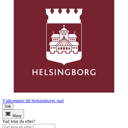
Välkommen till Helsingborgs stad
Sök
Meny
Vad letar du efter?