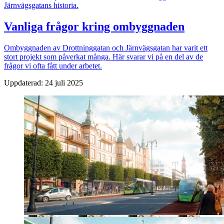
Järnvägsgatans historia.
Vanliga frågor kring ombyggnaden
Ombyggnaden av Drottninggatan och Järnvägsgatan har varit ett
stort projekt som påverkat många. Här svarar vi på en del av de
frågor vi ofta fått under arbetet.
Uppdaterad:
24 juli 2025