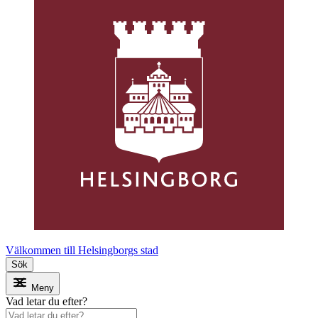
Välkommen till Helsingborgs stad
Sök
Meny
Vad letar du efter?