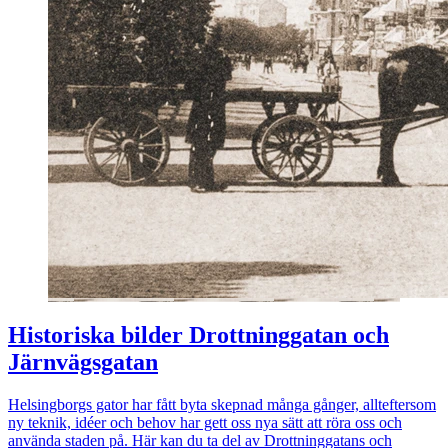
Historiska bilder Drottninggatan och
Järnvägsgatan
Helsingborgs gator har fått byta skepnad många gånger, allteftersom
ny teknik, idéer och behov har gett oss nya sätt att röra oss och
använda staden på. Här kan du ta del av Drottninggatans och