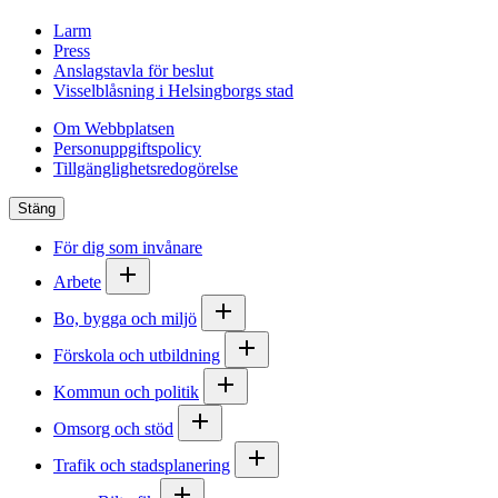
Larm
Press
Anslagstavla för beslut
Visselblåsning i Helsingborgs stad
Om Webbplatsen
Personuppgiftspolicy
Tillgänglighetsredogörelse
Stäng
För dig som invånare
Arbete
Bo, bygga och miljö
Förskola och utbildning
Kommun och politik
Omsorg och stöd
Trafik och stadsplanering