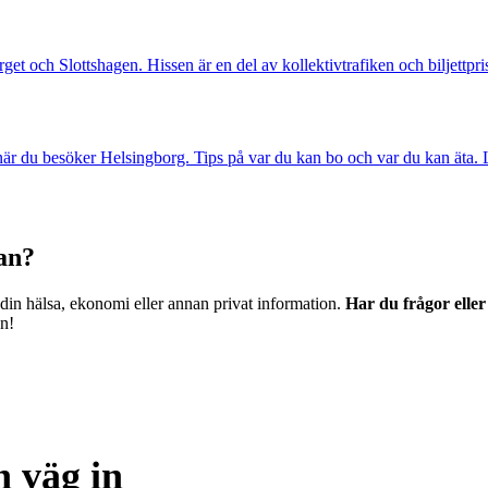
et och Slottshagen. Hissen är en del av kollektivtrafiken och biljettpris
r du besöker Helsingborg. Tips på var du kan bo och var du kan äta. Låt
dan?
 din hälsa, ekonomi eller annan privat information.
Har du frågor elle
en!
 väg in