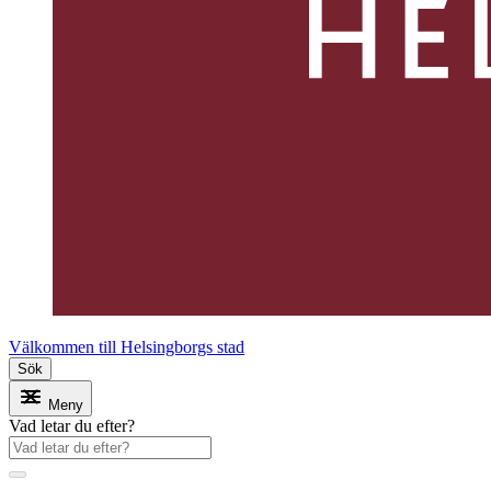
Välkommen till Helsingborgs stad
Sök
Meny
Vad letar du efter?