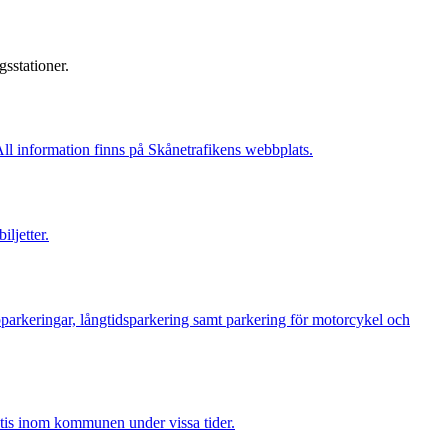
gsstationer.
 All information finns på Skånetrafikens webbplats.
ljetter.
pparkeringar, långtidsparkering samt parkering för motorcykel och
ratis inom kommunen under vissa tider.