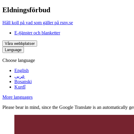
Eldningsförbud
Håll koll på vad som gäller på rsnv.se
E-tjänster och blanketter
Våra webbplatser
Language
Choose language
English
عربى
Bosanski
Kurdî
More languages
Please bear in mind, since the Google Translate is an automatically gene