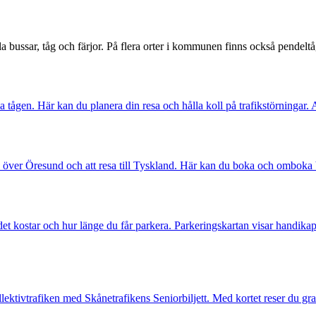
a bussar, tåg och färjor. På flera orter i kommunen finns också pendeltå
 tågen. Här kan du planera din resa och hålla koll på trafikstörningar.
 över Öresund och att resa till Tyskland. Här kan du boka och omboka bi
det kostar och hur länge du får parkera. Parkeringskartan visar handika
llektivtrafiken med Skånetrafikens Seniorbiljett. Med kortet reser du g