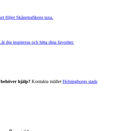
et följer Skånetrafikens taxa.
 dig inspireras och hitta dina favoriter.
r behöver hjälp?
Kontakta istället
Helsingborgs stads