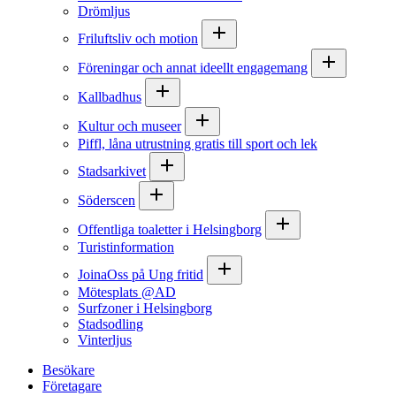
Drömljus
Friluftsliv och motion
Föreningar och annat ideellt engagemang
Kallbadhus
Kultur och museer
Piffl, låna utrustning gratis till sport och lek
Stadsarkivet
Söderscen
Offentliga toaletter i Helsingborg
Turistinformation
JoinaOss på Ung fritid
Mötesplats @AD
Surfzoner i Helsingborg
Stadsodling
Vinterljus
Besökare
Företagare