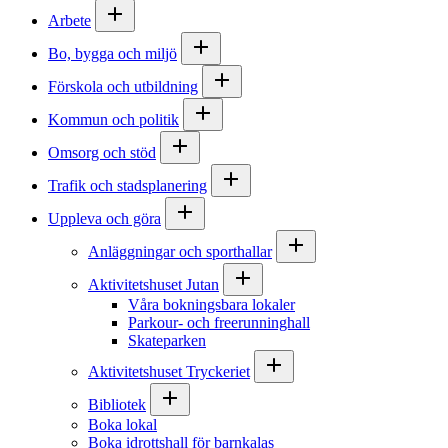
Arbete
Bo, bygga och miljö
Förskola och utbildning
Kommun och politik
Omsorg och stöd
Trafik och stadsplanering
Uppleva och göra
Anläggningar och sporthallar
Aktivitetshuset Jutan
Våra bokningsbara lokaler
Parkour- och freerunninghall
Skateparken
Aktivitetshuset Tryckeriet
Bibliotek
Boka lokal
Boka idrottshall för barnkalas