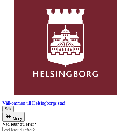
Välkommen till Helsingborgs stad
Sök
Meny
Vad letar du efter?