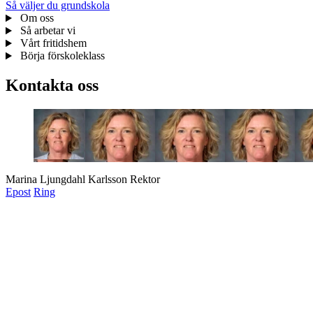
Så väljer du grundskola
Om oss
Så arbetar vi
Vårt fritidshem
Börja förskoleklass
Kontakta oss
Marina Ljungdahl Karlsson
Rektor
Epost
Ring