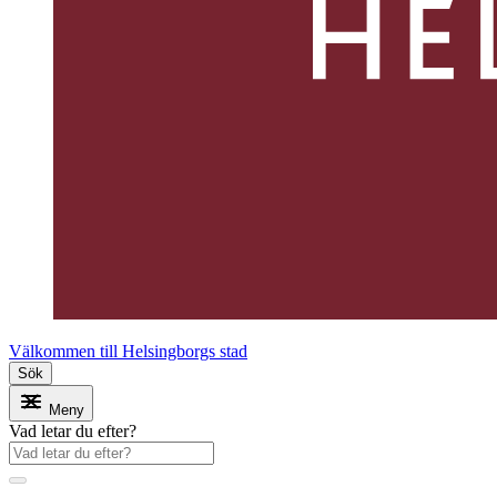
Välkommen till Helsingborgs stad
Sök
Meny
Vad letar du efter?