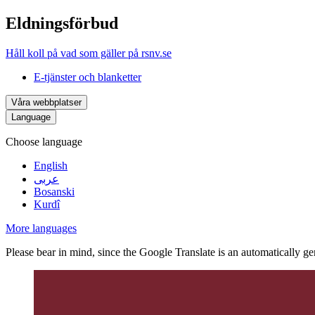
Eldningsförbud
Håll koll på vad som gäller på rsnv.se
E-tjänster och blanketter
Våra webbplatser
Language
Choose language
English
عربى
Bosanski
Kurdî
More languages
Please bear in mind, since the Google Translate is an automatically gene