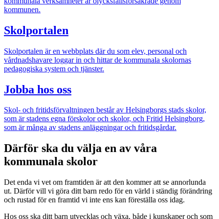
kommunala verksamheter är olycksfallsförsäkrade genom
kommunen.
Skolportalen
Skolportalen är en webbplats där du som elev, personal och
vårdnadshavare loggar in och hittar de kommunala skolornas
pedagogiska system och tjänster.
Jobba hos oss
Skol- och fritidsförvaltningen består av Helsingborgs stads skolor,
som är stadens egna förskolor och skolor, och Fritid Helsingborg,
som är många av stadens anläggningar och fritidsgårdar.
Därför ska du välja en av våra
kommunala skolor
Det enda vi vet om framtiden är att den kommer att se annorlunda
ut. Därför vill vi göra ditt barn redo för en värld i ständig förändring
och rustad för en framtid vi inte ens kan föreställa oss idag.
Hos oss ska ditt barn utvecklas och växa, både i kunskaper och som