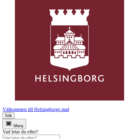
Välkommen till Helsingborgs stad
Sök
Meny
Vad letar du efter?