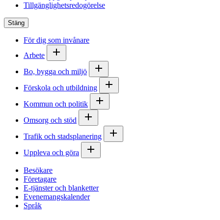
Tillgänglighetsredogörelse
Stäng
För dig som invånare
Arbete
Bo, bygga och miljö
Förskola och utbildning
Kommun och politik
Omsorg och stöd
Trafik och stadsplanering
Uppleva och göra
Besökare
Företagare
E-tjänster och blanketter
Evenemangskalender
Språk