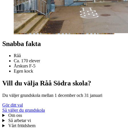
Snabba fakta
Råå
Ca. 170 elever
Årskurs F-5
Egen kock
Vill du välja Råå Södra skola?
Du väljer grundskola mellan 1 december och 31 januari
Gör ditt val
Så väljer du grundskola
Om oss
Så arbetar vi
Vårt fritidshem