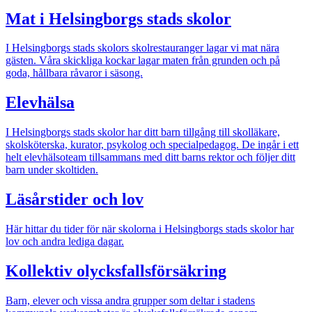
Mat i Helsingborgs stads skolor
I Helsingborgs stads skolors skolrestauranger lagar vi mat nära
gästen. Våra skickliga kockar lagar maten från grunden och på
goda, hållbara råvaror i säsong.
Elevhälsa
I Helsingborgs stads skolor har ditt barn tillgång till skolläkare,
skolsköterska, kurator, psykolog och specialpedagog. De ingår i ett
helt elevhälsoteam tillsammans med ditt barns rektor och följer ditt
barn under skoltiden.
Läsårstider och lov
Här hittar du tider för när skolorna i Helsingborgs stads skolor har
lov och andra lediga dagar.
Kollektiv olycksfallsförsäkring
Barn, elever och vissa andra grupper som deltar i stadens