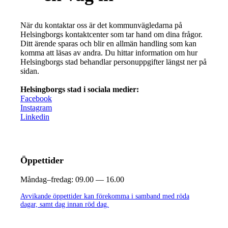
När du kontaktar oss är det kommunvägledarna på
Helsingborgs kontaktcenter som tar hand om dina frågor.
Ditt ärende sparas och blir en allmän handling som kan
komma att läsas av andra. Du hittar information om hur
Helsingborgs stad behandlar personuppgifter längst ner på
sidan.
Helsingborgs stad i sociala medier:
Facebook
Instagram
Linkedin
Öppettider
Måndag–fredag:
09.00 — 16.00
Avvikande öppettider kan förekomma i samband med röda
dagar, samt dag innan röd dag.