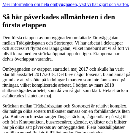
Mer information om hela ombyggnaden, vad vi har gjort och varför.
Så här påverkades allmänheten i den
första etappen
Den första etappen av ombyggnaden omfattade Järnvägsgatan
mellan Trädgårdsgatan och Stortorget. Vi har arbetat i deletapper
och successivt flyttat oss längs gatan, vilket inneburit att vi så fort vi
blivit klara med en sträcka öppnat upp den igen. Etapperna har
delvis överlappat varandra.
Ombyggnaden av etappen startade i maj 2017 och skulle ha varit
klar till årsskiftet 2017/2018. Det blev något försenat, bland annat på
grund av att vi stötte på ledningar i marken som inte fanns med på
ritningar, vilket komplicerade arbetet. I början av mars 2018
slutbesiktigades arbetet, som då var så gott som klart. Hela sträckan
asfalterades i slutet av maj.
Sträckan mellan Trädgårdsgatan och Stortorget är relativt komplex,
där många olika sorters trafikanter samsas om en förhållandevis liten
yta. Butiker och restauranger längs sträckan, tågpendlare på väg till
och från Knutpunkten, bussresenärer, gående, cyklister och bilister
har på olika sätt påverkats av ombyggnaden. Flera busshållplatser
har till exempel flyttats tillfälligt under längre perioder.