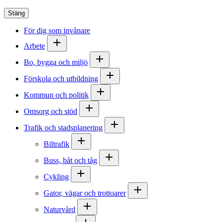
Stäng
För dig som invånare
Arbete
Bo, bygga och miljö
Förskola och utbildning
Kommun och politik
Omsorg och stöd
Trafik och stadsplanering
Biltrafik
Buss, båt och tåg
Cykling
Gator, vägar och trottoarer
Naturvård