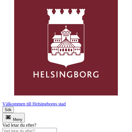
Välkommen till Helsingborgs stad
Sök
Meny
Vad letar du efter?