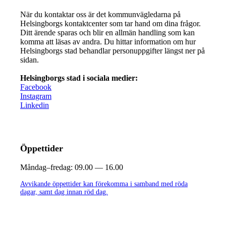
När du kontaktar oss är det kommunvägledarna på
Helsingborgs kontaktcenter som tar hand om dina frågor.
Ditt ärende sparas och blir en allmän handling som kan
komma att läsas av andra. Du hittar information om hur
Helsingborgs stad behandlar personuppgifter längst ner på
sidan.
Helsingborgs stad i sociala medier:
Facebook
Instagram
Linkedin
Öppettider
Måndag–fredag:
09.00 — 16.00
Avvikande öppettider kan förekomma i samband med röda
dagar, samt dag innan röd dag.