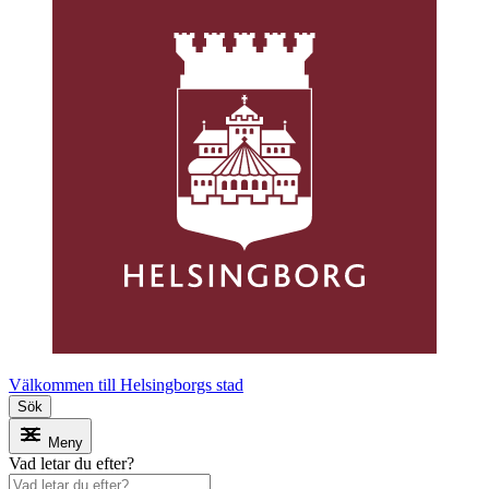
Välkommen till Helsingborgs stad
Sök
Meny
Vad letar du efter?