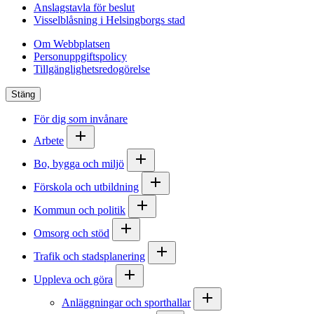
Anslagstavla för beslut
Visselblåsning i Helsingborgs stad
Om Webbplatsen
Personuppgiftspolicy
Tillgänglighetsredogörelse
Stäng
För dig som invånare
Arbete
Bo, bygga och miljö
Förskola och utbildning
Kommun och politik
Omsorg och stöd
Trafik och stadsplanering
Uppleva och göra
Anläggningar och sporthallar