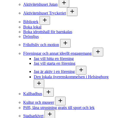
Aktivitetshuset Jutan
Aktivitetshuset Tryckeriet
Bibliotek
Boka lokal
Boka idrottshall för barnkalas
Drömljus
Friluftsliv och motion
Föreningar och annat ideellt engagemang
Jag vill hitta en förening
Jag vill starta en förening
Jag är aktiv i en förening
Den lokala överenskommelsen i Helsingborg
Kallbadhus
Kultur och museer
Piffl, låna utrustning gratis till sport och lek
Stadsarkivet