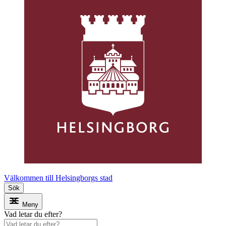
Välkommen till Helsingborgs stad
Sök
Meny
Vad letar du efter?