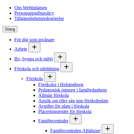
Om Webbplatsen
Personuppgiftspolicy
Tillgänglighetsredogörelse
Stäng
För dig som invånare
Arbete
Bo, bygga och miljö
Förskola och utbildning
Förskola
Förskolor i Helsingborg
Pedagogisk omsorg i familjedaghem
Allmän förskola
Ansök om eller säg upp förskoleplats
Avgifter för plats i förskola
Placeringsregler för förskola
Familjecentraler
Familjecentralen Alfahuset