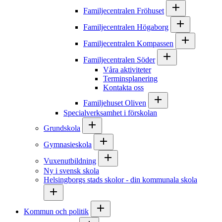
Familjecentralen Fröhuset
Familjecentralen Högaborg
Familjecentralen Kompassen
Familjecentralen Söder
Våra aktiviteter
Terminsplanering
Kontakta oss
Familjehuset Oliven
Specialverksamhet i förskolan
Grundskola
Gymnasieskola
Vuxenutbildning
Ny i svensk skola
Helsingborgs stads skolor - din kommunala skola
Kommun och politik