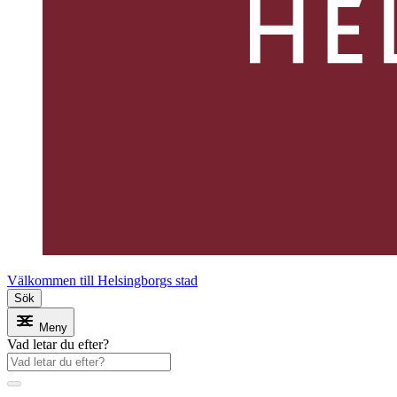
Välkommen till Helsingborgs stad
Sök
Meny
Vad letar du efter?