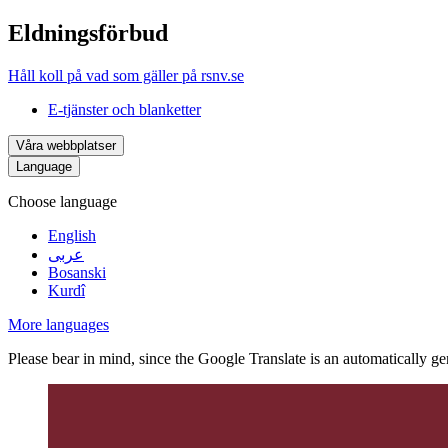
Eldningsförbud
Håll koll på vad som gäller på rsnv.se
E-tjänster och blanketter
Våra webbplatser
Language
Choose language
English
عربى
Bosanski
Kurdî
More languages
Please bear in mind, since the Google Translate is an automatically gene