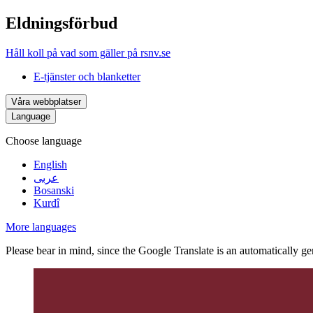
Eldningsförbud
Håll koll på vad som gäller på rsnv.se
E-tjänster och blanketter
Våra webbplatser
Language
Choose language
English
عربى
Bosanski
Kurdî
More languages
Please bear in mind, since the Google Translate is an automatically gene