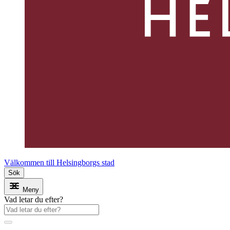
Välkommen till Helsingborgs stad
Sök
Meny
Vad letar du efter?