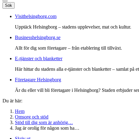
Sök
Visithelsingborg.com
Upptäck Helsingborg – stadens upplevelser, mat och kultur.
Businesshelsingborg.se
Allt för dig som företagare – från etablering till tillväxt.
E-tjänster och blanketter
Här hittar du stadens alla e-tjänster och blanketter – samlat på ett
Företagare Helsingborg
Är du eller vill bli företagare i Helsingborg? Staden erbjuder ser
Du är här:
Hem
Omsorg och stöd
Stöd till dig som är anhörig…
Jag är orolig för någon som ha…
Skriv ut