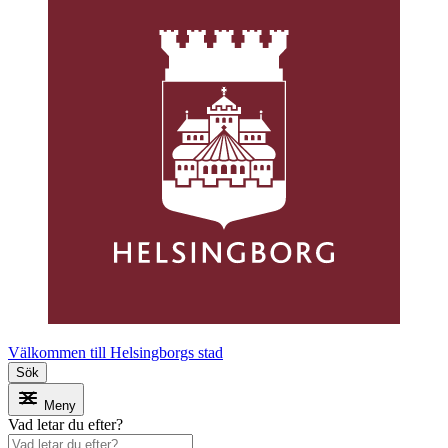
Välkommen till Helsingborgs stad
Sök
Meny
Vad letar du efter?