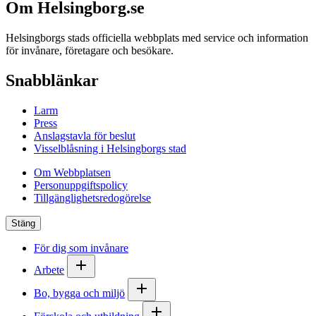
Om Helsingborg.se
Helsingborgs stads officiella webbplats med service och information
för invånare, företagare och besökare.
Snabblänkar
Larm
Press
Anslagstavla för beslut
Visselblåsning i Helsingborgs stad
Om Webbplatsen
Personuppgiftspolicy
Tillgänglighetsredogörelse
Stäng
För dig som invånare
Arbete
Bo, bygga och miljö