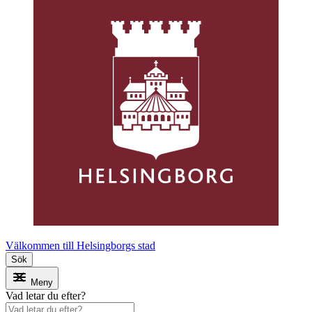
Välkommen till Helsingborgs stad
Sök
Meny
Vad letar du efter?