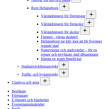
Rent Helsingborg
Vårstädningen för föreningar
Vårstädningen för förskolor
Vårstädningen för skolor
Fimpen - värsta skräpet!
Helsingborg tar kliv mot att bli Sveriges
renaste stad
Naturvärdar och stadsvärdar – för en
renare och trevligare stad tillsammans
Hämta en gratis fimpficka!
Stadsutvecklingsprojekt
Trafik- och byggprojekt
Uppleva och göra
Besökare
Företagare
E-tjänster och blanketter
Evenemangskalender
Språk