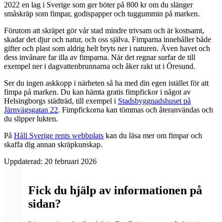
2022 en lag i Sverige som ger böter på 800 kr om du slänger
småskräp som fimpar, godispapper och tuggummin på marken.
Förutom att skräpet gör vår stad mindre trivsam och är kostsamt,
skadar det djur och natur, och oss själva. Fimparna innehåller både
gifter och plast som aldrig helt bryts ner i naturen. Även havet och
dess invånare far illa av fimparna. När det regnar surfar de till
exempel ner i dagvattenbrunnarna och åker rakt ut i Öresund.
Ser du ingen askkopp i närheten så ha med din egen istället för att
fimpa på marken. Du kan hämta gratis fimpfickor i något av
Helsingborgs städträd, till exempel i
Stadsbyggnadshuset på
Järnvägsgatan 22
. Fimpfickorna kan tömmas och återanvändas och
du slipper lukten.
På
Håll Sverige rents webbplats
kan du läsa mer om fimpar och
skaffa dig annan skräpkunskap.
Uppdaterad:
20 februari 2026
Fick du hjälp av informationen på
sidan?