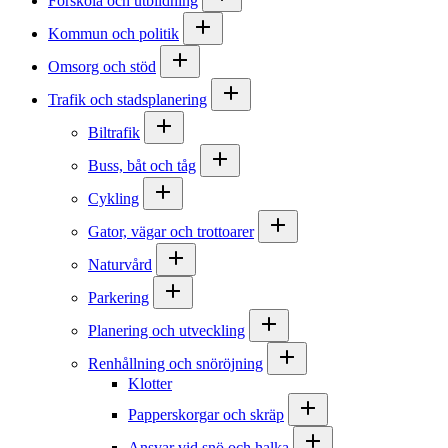
Förskola och utbildning
Kommun och politik
Omsorg och stöd
Trafik och stadsplanering
Biltrafik
Buss, båt och tåg
Cykling
Gator, vägar och trottoarer
Naturvård
Parkering
Planering och utveckling
Renhållning och snöröjning
Klotter
Papperskorgar och skräp
Ansvar vid snö och halka