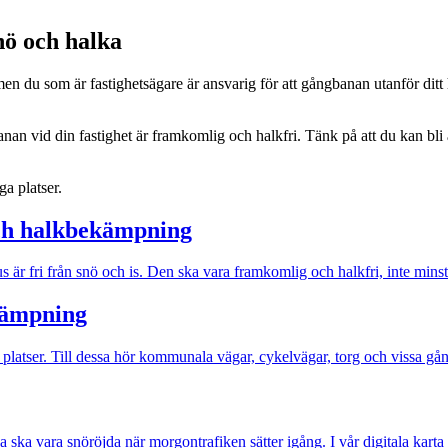
nö och halka
n du som är fastighetsägare är ansvarig för att gångbanan utanför ditt h
ångbanan vid din fastighet är framkomlig och halkfri. Tänk på att du kan b
ga platser.
och halkbekämpning
s är fri från snö och is. Den ska vara framkomlig och halkfri, inte minst
kämpning
 platser. Till dessa hör kommunala vägar, cykelvägar, torg och vissa gå
a ska vara snöröjda när morgontrafiken sätter igång. I vår digitala karta