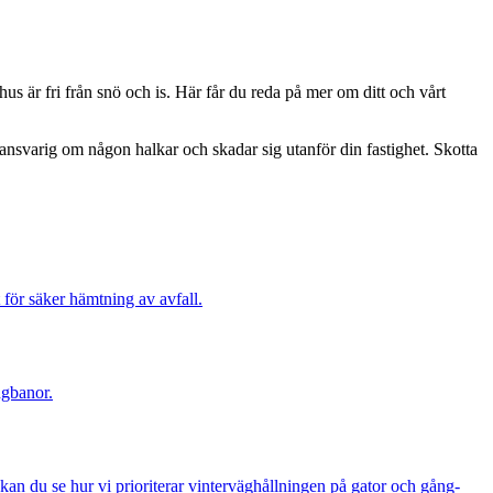
us är fri från snö och is. Här får du reda på mer om ditt och vårt
li ansvarig om någon halkar och skadar sig utanför din fastighet. Skotta
 för säker hämtning av avfall.
ngbanor.
 kan du se hur vi prioriterar vinterväghållningen på gator och gång-