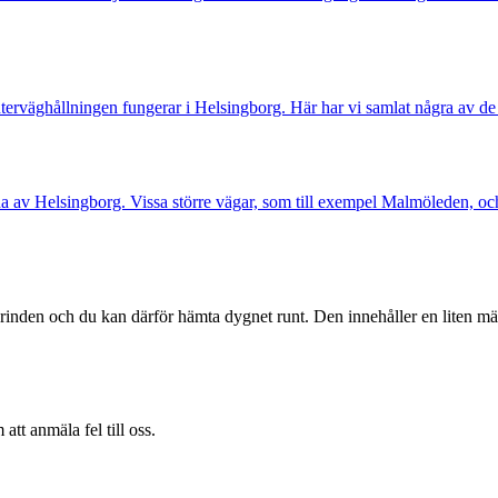
interväghållningen fungerar i Helsingborg. Här har vi samlat några av de
rna av Helsingborg. Vissa större vägar, som till exempel Malmöleden, oc
nden och du kan därför hämta dygnet runt. Den innehåller en liten mängd
att anmäla fel till oss.