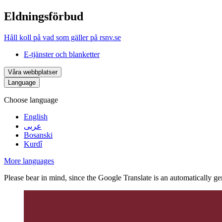
Eldningsförbud
Håll koll på vad som gäller på rsnv.se
E-tjänster och blanketter
Våra webbplatser
Language
Choose language
English
عربى
Bosanski
Kurdî
More languages
Please bear in mind, since the Google Translate is an automatically gene