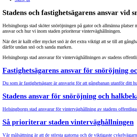
Stadens och fastighetsägarens ansvar vid s
Helsingborgs stad sköter snöröjningen på gator och allmänna platser me
ansvar och hur vi inom staden prioriterar vinterväghållningen.
När det är kallt eller mycket snö är det extra viktigt att se till att g
därför undan snö och sanda marken.
Helsingborgs stad ansvarar för vinterväghållningen av stadens offentli
Fastighetsägarens ansvar för snöröjning 
Du som är fastighetsägare är ansvarig för att gångbanan utanför ditt hu
Stadens ansvar för snöröjning och halkbe
Helsingborgs stad ansvarar för vinterväghållning av stadens offentliga
Så prioriterar staden vinterväghållningen
Vår målsättning är att de största gatorna och de viktigaste cykelvägarn