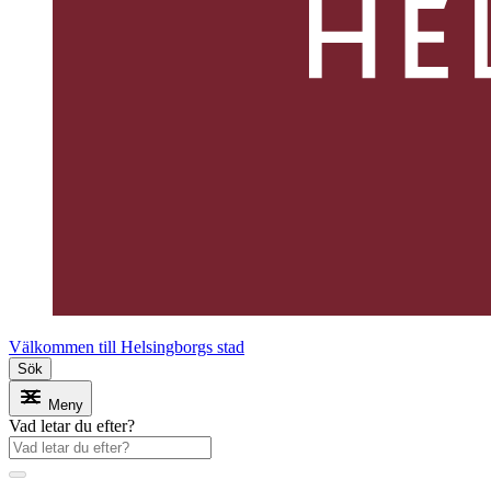
Välkommen till Helsingborgs stad
Sök
Meny
Vad letar du efter?