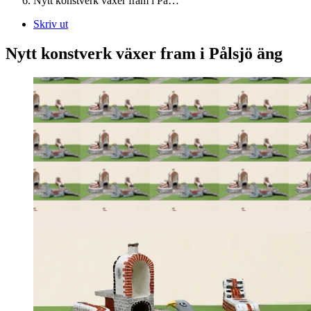
Nytt konstverk växer fram i På…
Skriv ut
Nytt konstverk växer fram i Pålsjö äng