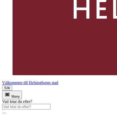
Välkommen till Helsingborgs stad
Sök
Meny
Vad letar du efter?