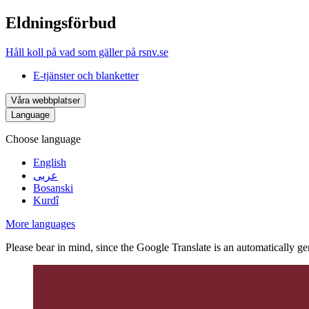
Eldningsförbud
Håll koll på vad som gäller på rsnv.se
E-tjänster och blanketter
Våra webbplatser
Language
Choose language
English
عربى
Bosanski
Kurdî
More languages
Please bear in mind, since the Google Translate is an automatically gene