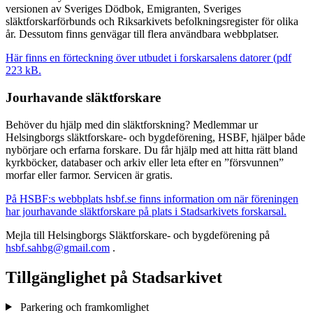
versionen av Sveriges Dödbok, Emigranten, Sveriges
släktforskarförbunds och Riksarkivets befolkningsregister för olika
år. Dessutom finns genvägar till flera användbara webbplatser.
Här finns en förteckning över utbudet i forskarsalens datorer (pdf
223 kB.
Jourhavande släktforskare
Behöver du hjälp med din släktforskning? Medlemmar ur
Helsingborgs släktforskare- och bygdeförening, HSBF, hjälper både
nybörjare och erfarna forskare. Du får hjälp med att hitta rätt bland
kyrkböcker, databaser och arkiv eller leta efter en ”försvunnen”
morfar eller farmor. Servicen är gratis.
På HSBF:s webbplats hsbf.se finns information om när föreningen
har jourhavande släktforskare på plats i Stadsarkivets forskarsal.
Mejla till Helsingborgs Släktforskare- och bygdeförening på
hsbf.sahbg@gmail.com
.
Tillgänglighet på Stadsarkivet
Parkering och framkomlighet