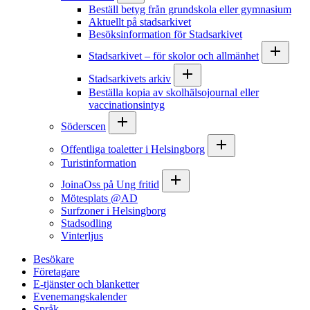
Beställ betyg från grundskola eller gymnasium
Aktuellt på stadsarkivet
Besöksinformation för Stadsarkivet
Stadsarkivet – för skolor och allmänhet
Stadsarkivets arkiv
Beställa kopia av skolhälsojournal eller
vaccinationsintyg
Söderscen
Offentliga toaletter i Helsingborg
Turistinformation
JoinaOss på Ung fritid
Mötesplats @AD
Surfzoner i Helsingborg
Stadsodling
Vinterljus
Besökare
Företagare
E-tjänster och blanketter
Evenemangskalender
Språk