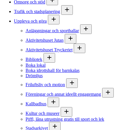
Omsorg och stöd
Trafik och stadsplanering
Uppleva och göra
Anläggningar och sporthallar
Aktivitetshuset Jutan
Aktivitetshuset Tryckeriet
Bibliotek
Boka lokal
Boka idrottshall för barnkalas
Drömljus
Friluftsliv och motion
Föreningar och annat ideellt engagemang
Kallbadhus
Kultur och museer
Piffl, låna utrustning gratis till sport och lek
Stadsarkivet