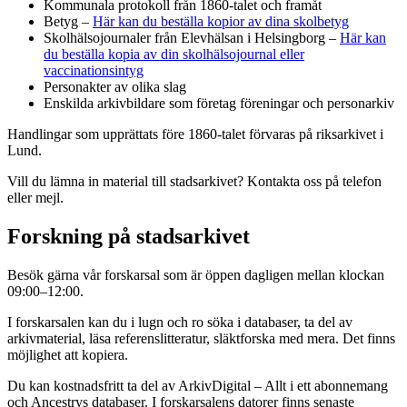
Kommunala protokoll från 1860-talet och framåt
Betyg –
Här kan du beställa kopior av dina skolbetyg
Skolhälsojournaler från Elevhälsan i Helsingborg –
Här kan
du beställa kopia av din skolhälsojournal eller
vaccinationsintyg
Personakter av olika slag
Enskilda arkivbildare som företag föreningar och personarkiv
Handlingar som upprättats före 1860-talet förvaras på riksarkivet i
Lund.
Vill du lämna in material till stadsarkivet? Kontakta oss på telefon
eller mejl.
Forskning på stadsarkivet
Besök gärna vår forskarsal som är öppen dagligen mellan klockan
09:00–12:00.
I forskarsalen kan du i lugn och ro söka i databaser, ta del av
arkivmaterial, läsa referenslitteratur, släktforska med mera. Det finns
möjlighet att kopiera.
Du kan kostnadsfritt ta del av ArkivDigital – Allt i ett abonnemang
och Ancestrys databaser. I forskarsalens datorer finns senaste