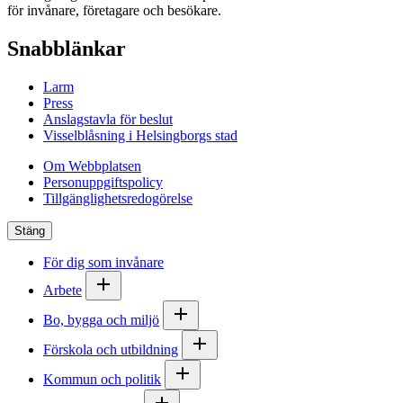
för invånare, företagare och besökare.
Snabblänkar
Larm
Press
Anslagstavla för beslut
Visselblåsning i Helsingborgs stad
Om Webbplatsen
Personuppgiftspolicy
Tillgänglighetsredogörelse
Stäng
För dig som invånare
Arbete
Bo, bygga och miljö
Förskola och utbildning
Kommun och politik