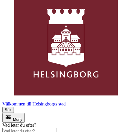
Välkommen till Helsingborgs stad
Sök
Meny
Vad letar du efter?