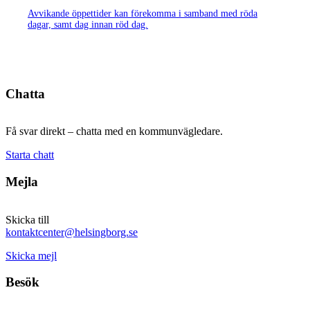
Avvikande öppettider kan förekomma i samband med röda
dagar, samt dag innan röd dag.
Chatta
Få svar direkt – chatta med en kommunvägledare.
Starta chatt
Mejla
Skicka till
kontaktcenter@helsingborg.se
Skicka mejl
Besök