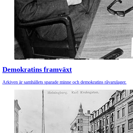
Demokratins framväxt
Arkiven är samhällets sparade minne och demokratins råvarulager.