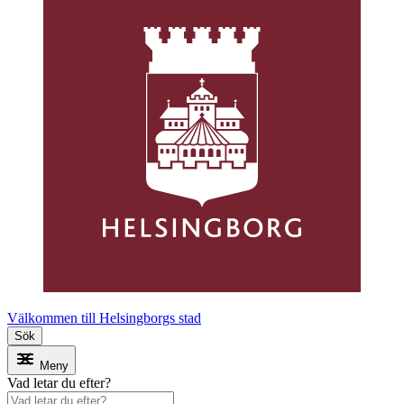
Välkommen till Helsingborgs stad
Sök
Meny
Vad letar du efter?