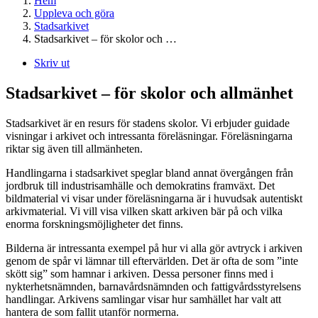
Hem
Uppleva och göra
Stadsarkivet
Stadsarkivet – för skolor och …
Skriv ut
Stadsarkivet – för skolor och allmänhet
Stadsarkivet är en resurs för stadens skolor. Vi erbjuder guidade
visningar i arkivet och intressanta föreläsningar. Föreläsningarna
riktar sig även till allmänheten.
Handlingarna i stadsarkivet speglar bland annat övergången från
jordbruk till industrisamhälle och demokratins framväxt. Det
bildmaterial vi visar under föreläsningarna är i huvudsak autentiskt
arkivmaterial. Vi vill visa vilken skatt arkiven bär på och vilka
enorma forskningsmöjligheter det finns.
Bilderna är intressanta exempel på hur vi alla gör avtryck i arkiven
genom de spår vi lämnar till eftervärlden. Det är ofta de som ”inte
skött sig” som hamnar i arkiven. Dessa personer finns med i
nykterhetsnämnden, barnavårdsnämnden och fattigvårdsstyrelsens
handlingar. Arkivens samlingar visar hur samhället har valt att
hantera de som fallit utanför normerna.