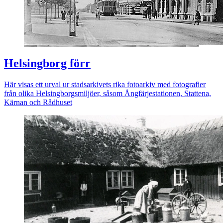
Helsingborg förr
Här visas ett urval ur stadsarkivets rika fotoarkiv med fotografier
från olika Helsingborgsmiljöer, såsom Ångfärjestationen, Stattena,
Kärnan och Rådhuset