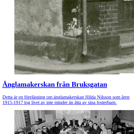
Änglamakerskan från Bruksgatan
Detta är en föreläsning om änglamakerskan Hilda Nilsson som åren
1915-1917 tog livet av inte mindre än åtta av sina fosterbarn.