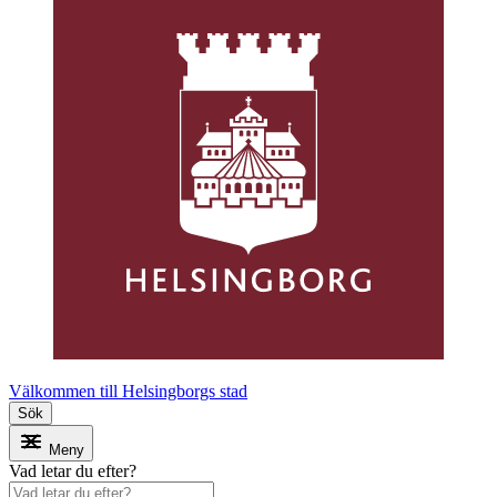
Välkommen till Helsingborgs stad
Sök
Meny
Vad letar du efter?