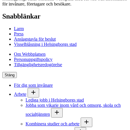
för invånare, företagare och besökare.
Snabblänkar
Larm
Press
Anslagstavla för beslut
Visselblåsning i Helsingborgs stad
Om Webbplatsen
Personuppgiftspolicy
Tillgänglighetsredogörelse
Stäng
För dig som invånare
Arbete
Lediga jobb i Helsingborgs stad
Jobba som vikarie inom vård och omsorg, skola och
socialtjänsten
Kombinera studier och arbete