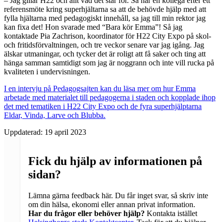
– Jag gillar H22 och allt vad det står för. Så när en kollega efter ett
referensmöte kring superhjältarna sa att de behövde hjälp med att
fylla hjältarna med pedagogiskt innehåll, sa jag till min rektor jag
kan fixa det! Hon svarade med “Bara kör Emma”! Så jag
kontaktade Pia Zachrison, koordinator för H22 City Expo på skol-
och fritidsförvaltningen, och tre veckor senare var jag igång. Jag
älskar utmaningar, och tycker det är roligt att få saker och ting att
hänga samman samtidigt som jag är noggrann och inte vill rucka på
kvaliteten i undervisningen.
I en intervju på Pedagogsajten kan du läsa mer om hur Emma
arbetade med materialet till pedagogerna i staden och kopplade ihop
det med tematiken i H22 City Expo och de fyra superhjälptarna
Eldar, Vinda, Larve och Blubba.
Uppdaterad:
19 april 2023
Fick du hjälp av informationen på
sidan?
Lämna gärna feedback här. Du får inget svar, så skriv inte
om din hälsa, ekonomi eller annan privat information.
Har du frågor eller behöver hjälp?
Kontakta istället