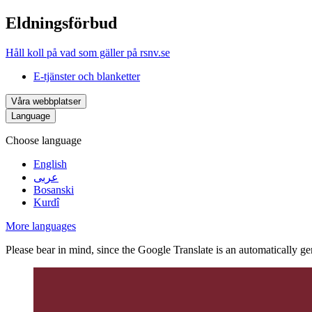
Eldningsförbud
Håll koll på vad som gäller på rsnv.se
E-tjänster och blanketter
Våra webbplatser
Language
Choose language
English
عربى
Bosanski
Kurdî
More languages
Please bear in mind, since the Google Translate is an automatically gene