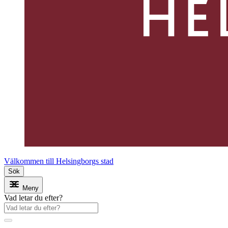
Välkommen till Helsingborgs stad
Sök
Meny
Vad letar du efter?