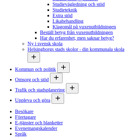
Studievägledning och stöd
Studieteknik
Extra stöd
Likabehandling
Klagomål på vuxenutbildningen
Beställ betyg från vuxenutbildningen
Har du erfarenhet, men saknar betyg?
Ny i svensk skola
Helsingborgs stads skolor - din kommunala skola
Kommun och politik
Omsorg och stöd
Trafik och stadsplanering
Uppleva och göra
Besökare
Företagare
E-tjänster och blanketter
Evenemangskalender
Språk