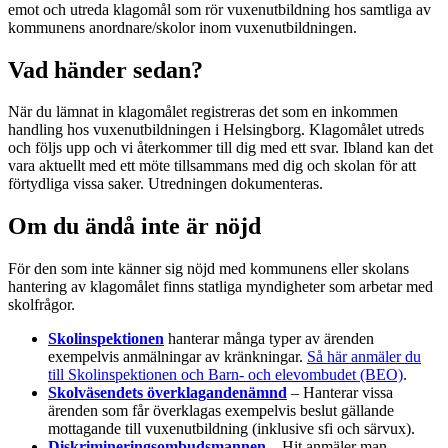
emot och utreda klagomål som rör vuxenutbildning hos samtliga av
kommunens anordnare/skolor inom vuxenutbildningen.
Vad händer sedan?
När du lämnat in klagomålet registreras det som en inkommen
handling hos vuxenutbildningen i Helsingborg. Klagomålet utreds
och följs upp och vi återkommer till dig med ett svar. Ibland kan det
vara aktuellt med ett möte tillsammans med dig och skolan för att
förtydliga vissa saker. Utredningen dokumenteras.
Om du ändå inte är nöjd
För den som inte känner sig nöjd med kommunens eller skolans
hantering av klagomålet finns statliga myndigheter som arbetar med
skolfrågor.
Skolinspektionen
hanterar många typer av ärenden
exempelvis anmälningar av kränkningar.
Så här anmäler du
till Skolinspektionen och Barn- och elevombudet (BEO)
.
Skolväsendets överklagandenämnd
– Hanterar vissa
ärenden som får överklagas exempelvis beslut gällande
mottagande till vuxenutbildning (inklusive sfi och särvux).
Diskrimineringsombudsmannen
– Hit anmäler man