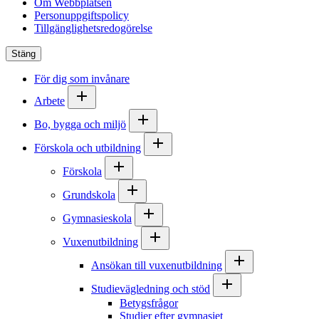
Om Webbplatsen
Personuppgiftspolicy
Tillgänglighetsredogörelse
Stäng
För dig som invånare
Arbete
Bo, bygga och miljö
Förskola och utbildning
Förskola
Grundskola
Gymnasieskola
Vuxenutbildning
Ansökan till vuxenutbildning
Studievägledning och stöd
Betygsfrågor
Studier efter gymnasiet