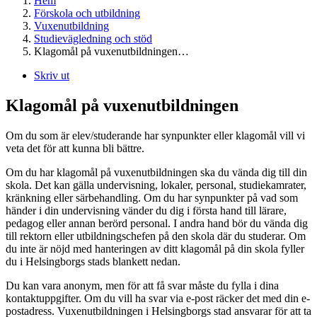
Hem
Förskola och utbildning
Vuxenutbildning
Studievägledning och stöd
Klagomål på vuxenutbildningen…
Skriv ut
Klagomål på vuxenutbildningen
Om du som är elev/studerande har synpunkter eller klagomål vill vi
veta det för att kunna bli bättre.
Om du har klagomål på vuxenutbildningen ska du vända dig till din
skola. Det kan gälla undervisning, lokaler, personal, studiekamrater,
kränkning eller särbehandling. Om du har synpunkter på vad som
händer i din undervisning vänder du dig i första hand till lärare,
pedagog eller annan berörd personal. I andra hand bör du vända dig
till rektorn eller utbildningschefen på den skola där du studerar. Om
du inte är nöjd med hanteringen av ditt klagomål på din skola fyller
du i Helsingborgs stads blankett nedan.
Du kan vara anonym, men för att få svar måste du fylla i dina
kontaktuppgifter. Om du vill ha svar via e-post räcker det med din e-
postadress. Vuxenutbildningen i Helsingborgs stad ansvarar för att ta