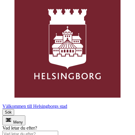
Välkommen till Helsingborgs stad
Sök
Meny
Vad letar du efter?