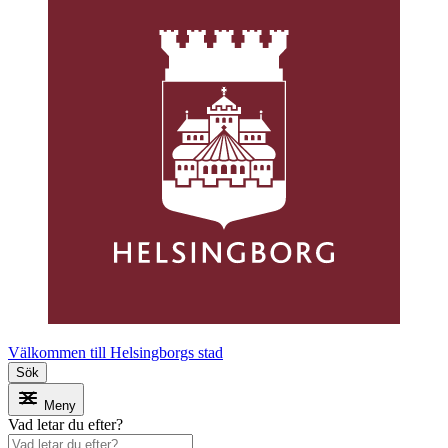
Välkommen till Helsingborgs stad
Sök
Meny
Vad letar du efter?