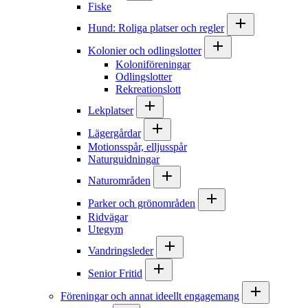
Fiske
Hund: Roliga platser och regler
Kolonier och odlingslotter
Koloniföreningar
Odlingslotter
Rekreationslott
Lekplatser
Lägergårdar
Motionsspår, elljusspår
Naturguidningar
Naturområden
Parker och grönområden
Ridvägar
Utegym
Vandringsleder
Senior Fritid
Föreningar och annat ideellt engagemang