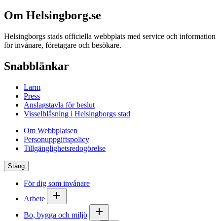
Om Helsingborg.se
Helsingborgs stads officiella webbplats med service och information
för invånare, företagare och besökare.
Snabblänkar
Larm
Press
Anslagstavla för beslut
Visselblåsning i Helsingborgs stad
Om Webbplatsen
Personuppgiftspolicy
Tillgänglighetsredogörelse
Stäng
För dig som invånare
Arbete
Bo, bygga och miljö