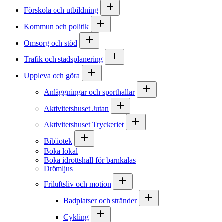
Förskola och utbildning
Kommun och politik
Omsorg och stöd
Trafik och stadsplanering
Uppleva och göra
Anläggningar och sporthallar
Aktivitetshuset Jutan
Aktivitetshuset Tryckeriet
Bibliotek
Boka lokal
Boka idrottshall för barnkalas
Drömljus
Friluftsliv och motion
Badplatser och stränder
Cykling