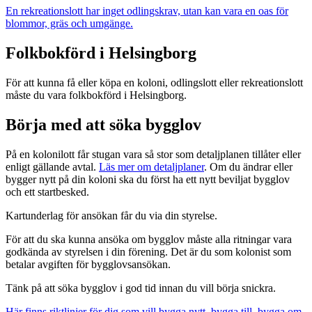
En rekreationslott har inget odlingskrav, utan kan vara en oas för
blommor, gräs och umgänge.
Folkbokförd i Helsingborg
För att kunna få eller köpa en koloni, odlingslott eller rekreationslott
måste du vara folkbokförd i Helsingborg.
Börja med att söka bygglov
På en kolonilott får stugan vara så stor som detaljplanen tillåter eller
enligt gällande avtal.
Läs mer om detaljplaner
. Om du ändrar eller
bygger nytt på din koloni ska du först ha ett nytt beviljat bygglov
och ett startbesked.
Kartunderlag för ansökan får du via din styrelse.
För att du ska kunna ansöka om bygglov måste alla ritningar vara
godkända av styrelsen i din förening. Det är du som kolonist som
betalar avgiften för bygglovsansökan.
Tänk på att söka bygglov i god tid innan du vill börja snickra.
Här finns riktlinjer för dig som vill bygga nytt, bygga till, bygga om