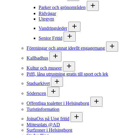
Parker och grönområden
Ridvägar
Utegym
Vandringsleder
Senior Fritid
Föreningar och annat ideellt engagemang
Kallbadhus
Kultur och museer
Piffl, låna utrustning gratis till sport och lek
Stadsarkivet
Söderscen
Offentliga toaletter i Helsingborg
Turistinformation
JoinaOss på Ung fritid
Mötesplats @AD
Surfzoner i Helsingborg