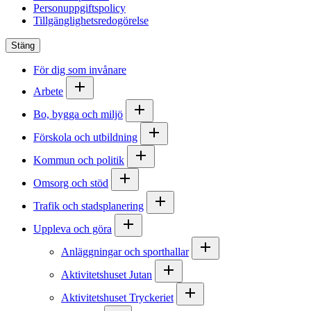
Personuppgiftspolicy
Tillgänglighetsredogörelse
Stäng
För dig som invånare
Arbete
Bo, bygga och miljö
Förskola och utbildning
Kommun och politik
Omsorg och stöd
Trafik och stadsplanering
Uppleva och göra
Anläggningar och sporthallar
Aktivitetshuset Jutan
Aktivitetshuset Tryckeriet