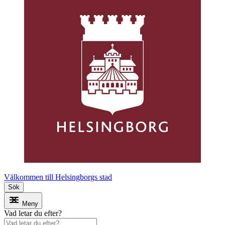
Välkommen till Helsingborgs stad
Sök
Meny
Vad letar du efter?