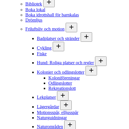
Bibliotek
Boka lokal
Boka idrottshall för barnkalas
Drömljus
Friluftsliv och motion
Badplatser och stränder
Cykling
Fiske
Hund: Roliga platser och regler
Kolonier och odlingslotter
Koloniföreningar
Odlingslotter
Rekreationslott
Lekplatser
Lägergårdar
Motionsspår, elljusspår
Naturguidningar
Naturområden