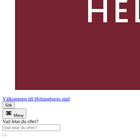
Välkommen till Helsingborgs stad
Sök
Meny
Vad letar du efter?