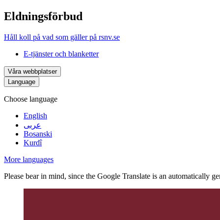
Eldningsförbud
Håll koll på vad som gäller på rsnv.se
E-tjänster och blanketter
Våra webbplatser
Language
Choose language
English
عربى
Bosanski
Kurdî
More languages
Please bear in mind, since the Google Translate is an automatically gene