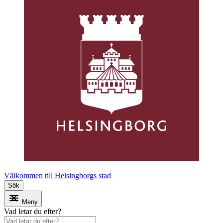
Välkommen till Helsingborgs stad
Sök
Meny
Vad letar du efter?