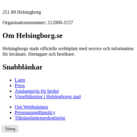
251 89 Helsingborg
Organisationsnummer: 212000-1157
Om Helsingborg.se
Helsingborgs stads officiella webbplats med service och information
för invånare, företagare och besökare.
Snabblänkar
Larm
Press
Anslagstavla för beslut
Visselblåsning i Helsingborgs stad
Om Webbplatsen
Personuppgiftspolicy
Tillgänglighetsredogörelse
Stäng