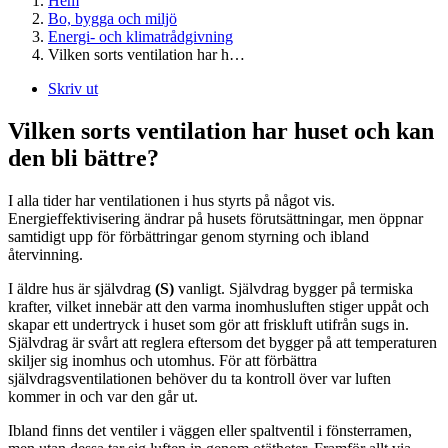
Hem
Bo, bygga och miljö
Energi- och klimatrådgivning
Vilken sorts ventilation har h…
Skriv ut
Vilken sorts ventilation har huset och kan
den bli bättre?
I alla tider har ventilationen i hus styrts på något vis.
Energieffektivisering ändrar på husets förutsättningar, men öppnar
samtidigt upp för förbättringar genom styrning och ibland
återvinning.
I äldre hus är självdrag
(S)
vanligt. Självdrag bygger på termiska
krafter, vilket innebär att den varma inomhusluften stiger uppåt och
skapar ett undertryck i huset som gör att friskluft utifrån sugs in.
Självdrag är svårt att reglera eftersom det bygger på att temperaturen
skiljer sig inomhus och utomhus. För att förbättra
självdragsventilationen behöver du ta kontroll över var luften
kommer in och var den går ut.
Ibland finns det ventiler i väggen eller spaltventil i fönsterramen,