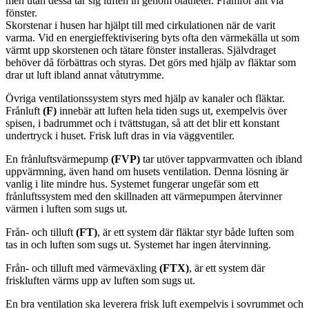
men utan dessa tar sig luften in genom otätheter. Framför allt via
fönster.
Skorstenar i husen har hjälpt till med cirkulationen när de varit
varma. Vid en energieffektivisering byts ofta den värmekälla ut som
värmt upp skorstenen och tätare fönster installeras. Självdraget
behöver då förbättras och styras. Det görs med hjälp av fläktar som
drar ut luft ibland annat våtutrymme.
Övriga ventilationssystem styrs med hjälp av kanaler och fläktar.
Frånluft
(F)
innebär att luften hela tiden sugs ut, exempelvis över
spisen, i badrummet och i tvättstugan, så att det blir ett konstant
undertryck i huset. Frisk luft dras in via väggventiler.
En frånluftsvärmepump
(FVP)
tar utöver tappvarmvatten och ibland
uppvärmning, även hand om husets ventilation. Denna lösning är
vanlig i lite mindre hus. Systemet fungerar ungefär som ett
frånluftssystem med den skillnaden att värmepumpen återvinner
värmen i luften som sugs ut.
Från- och tilluft
(FT)
, är ett system där fläktar styr både luften som
tas in och luften som sugs ut. Systemet har ingen återvinning.
Från- och tilluft med värmeväxling
(FTX)
, är ett system där
friskluften värms upp av luften som sugs ut.
En bra ventilation ska leverera frisk luft exempelvis i sovrummet och