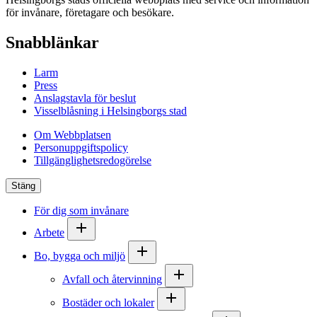
för invånare, företagare och besökare.
Snabblänkar
Larm
Press
Anslagstavla för beslut
Visselblåsning i Helsingborgs stad
Om Webbplatsen
Personuppgiftspolicy
Tillgänglighetsredogörelse
Stäng
För dig som invånare
Arbete
Bo, bygga och miljö
Avfall och återvinning
Bostäder och lokaler