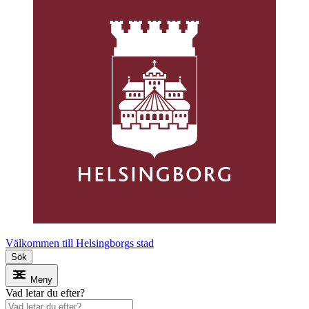
Välkommen till Helsingborgs stad
Sök
Meny
Vad letar du efter?