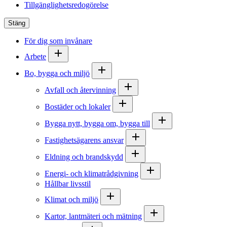
Tillgänglighetsredogörelse
Stäng
För dig som invånare
Arbete
Bo, bygga och miljö
Avfall och återvinning
Bostäder och lokaler
Bygga nytt, bygga om, bygga till
Fastighetsägarens ansvar
Eldning och brandskydd
Energi- och klimatrådgivning
Hållbar livsstil
Klimat och miljö
Kartor, lantmäteri och mätning