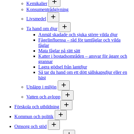
Kemikalier
Konsumentrådgivning
Livsmedel
Ta hand om djur
Anmäl skadade och sjuka större vilda djur
Fågelinfluensa – råd för tamfåglar och vilda
fåglar
Mata fåglar på rätt sätt
Katter i bostadsområden – ansvar för ägare och
grannar
Lagra gödsel från lantdjur
Så tar du hand om ett dött sällskapsdjur eller en
häst
Utsläpp i miljön
Vatten och avlopp
Förskola och utbildning
Kommun och politik
Omsorg och stöd