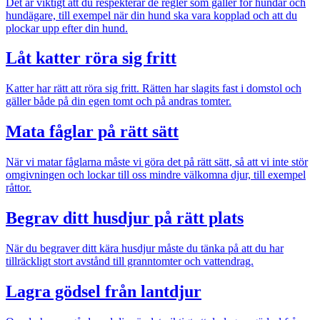
Det är viktigt att du respekterar de regler som gäller för hundar och
hundägare, till exempel när din hund ska vara kopplad och att du
plockar upp efter din hund.
Låt katter röra sig fritt
Katter har rätt att röra sig fritt. Rätten har slagits fast i domstol och
gäller både på din egen tomt och på andras tomter.
Mata fåglar på rätt sätt
När vi matar fåglarna måste vi göra det på rätt sätt, så att vi inte stör
omgivningen och lockar till oss mindre välkomna djur, till exempel
råttor.
Begrav ditt husdjur på rätt plats
När du begraver ditt kära husdjur måste du tänka på att du har
tillräckligt stort avstånd till granntomter och vattendrag.
Lagra gödsel från lantdjur