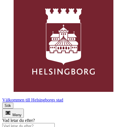
Välkommen till Helsingborgs stad
Sök
Meny
Vad letar du efter?