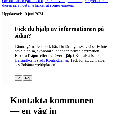
Om du har en gård med djur är det viktigt att du lagrar gödsel från
djuren så att det inte läcker ut i omgivningen.
Uppdaterad:
10 juni 2024
Fick du hjälp av informationen på
sidan?
Lämna gärna feedback här. Du får inget svar, så skriv inte
om din hälsa, ekonomi eller annan privat information.
Har du frågor eller behöver hjälp?
Kontakta istället
Helsingborgs stads Kontaktcenter
. Tack för att du hjälper
oss förbättra webbplatsen!
Ja
Nej
Kontakta kommunen
— en väg in